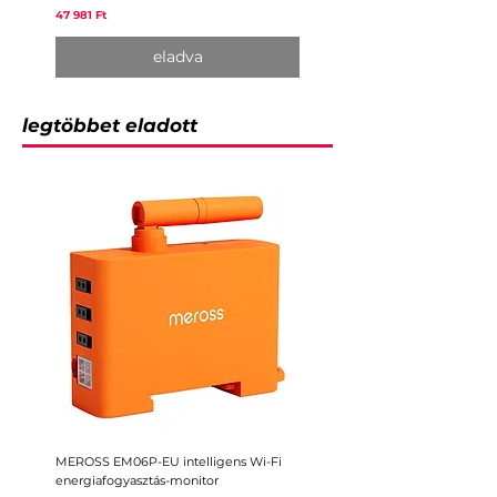
Ár
47 981 Ft
eladva
legtöbbet eladott
MEROSS EM06P-EU intelligens Wi-Fi
MEROSS MST100-EU intelligen
energiafogyasztás-monitor
öntözésvezérlő