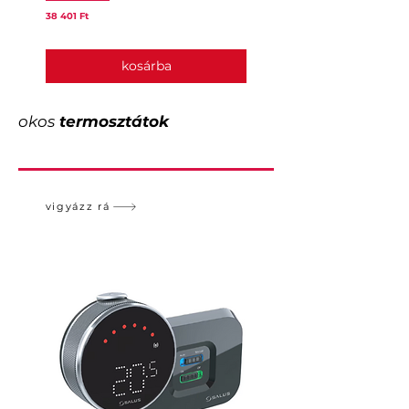
Ár
Ár
38 401 Ft
25 443 Ft
kosárba
okos
termosztátok
vigyázz rá