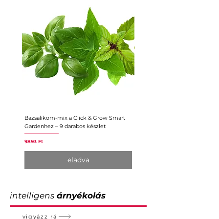
Bazsalikom-mix a Click & Grow Smart
Törpe zöldborsó a Click & Gro
Gardenhez – 9 darabos készlet
Gardenhez – 3 darabos készlet
Ár
Ár
9893 Ft
5182 Ft
eladva
intelligens
árnyékolás
vigyázz rá