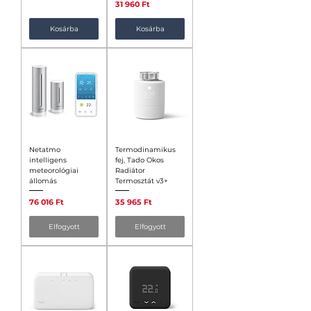
Ár
31 960 Ft
Kosárba
Kosárba
Netatmo
Termodinamikus
intelligens
fej, Tado Okos
meteorológiai
Radiátor
állomás
Termosztát v3+
Ár
Ár
76 016 Ft
35 965 Ft
Elfogyott
Elfogyott