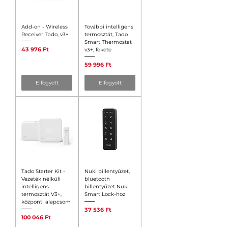
Add-on - Wireless
További intelligens
Receiver Tado, v3+
termosztát, Tado
Smart Thermostat
Ár
43 976 Ft
v3+, fekete
Ár
59 996 Ft
Elfogyott
Elfogyott
Tado Starter Kit -
Nuki billentyűzet,
Vezeték nélküli
bluetooth
intelligens
billentyűzet Nuki
termosztát V3+,
Smart Lock-hoz
központi alapcsom
Ár
37 536 Ft
Ár
100 046 Ft