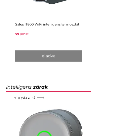
Salus IT800 WiFi intelligens termosztát
Sensibo Air Intelligens Vezérlő
Légkondicionálóhoz/Hőszivatt
Ár
59 917 Ft
Ár
50 244 Ft
eladva
intelligens
zárak
vigyázz rá