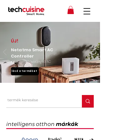
ÚJ!
Netatmo Smart AC
Controller
intelligens távirányító AC
lásd a terméket
intelligens otthon
márkák