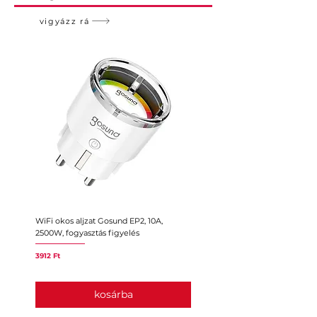
vigyázz rá
WiFi okos aljzat Gosund EP2, 10A,
Intelligens konnektor ZigBee 3.
2500W, fogyasztás figyelés
10A, európai változat, HomeKit
Ár
Ár
3912 Ft
11 935 Ft
kosárba