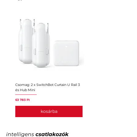
Csomag: 2 x SwitchBot Curtain U Rail 3
Csomag: 2 x SwitchBot Curtain
és Hub Mini
Hub Mini
Ár
Ár
63 783 Ft
59 153 Ft
kosárba
intelligens
csatlakozók