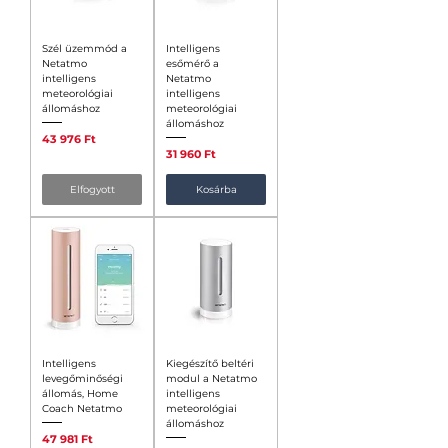
Szél üzemmód a
Intelligens
Netatmo
esőmérő a
intelligens
Netatmo
meteorológiai
intelligens
állomáshoz
meteorológiai
állomáshoz
Ár
43 976 Ft
Ár
31 960 Ft
Elfogyott
Kosárba
Intelligens
Kiegészítő beltéri
levegőminőségi
modul a Netatmo
állomás, Home
intelligens
Coach Netatmo
meteorológiai
állomáshoz
Ár
47 981 Ft