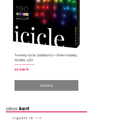
Twinkly Icicle (többszínű + fehér kiadás),
Twinkly Music
RGBW, LED
Ár
11 150 Ft
Ár
42 248 Ft
eladva
okos
kert
vigyázz rá