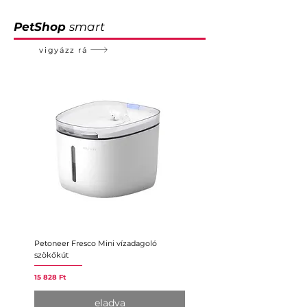
PetShop
smart
vigyázz rá
Petoneer Fresco Mini vízadagoló
Petoneer Nutri intelligens
szökőkút
etetőautomata
Ár
Ár
15 828 Ft
26 380 Ft
eladva