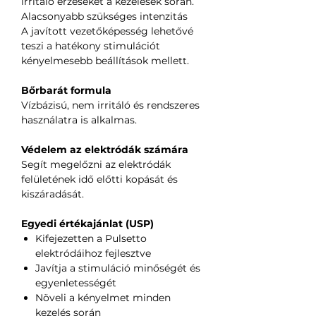
irritáló érzéseket a kezelések során.
Alacsonyabb szükséges intenzitás
A javított vezetőképesség lehetővé
teszi a hatékony stimulációt
kényelmesebb beállítások mellett.
Bőrbarát formula
Vízbázisú, nem irritáló és rendszeres
használatra is alkalmas.
Védelem az elektródák számára
Segít megelőzni az elektródák
felületének idő előtti kopását és
kiszáradását.
Egyedi értékajánlat (USP)
Kifejezetten a Pulsetto
elektródáihoz fejlesztve
Javítja a stimuláció minőségét és
egyenletességét
Növeli a kényelmet minden
kezelés során