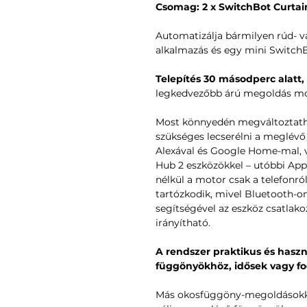
Csomag: 2 x SwitchBot Curtai
Automatizálja bármilyen rúd- v
alkalmazás és egy mini SwitchB
Telepítés 30 másodperc alatt,
legkedvezőbb árú megoldás mo
Most könnyedén megváltoztatha
szükséges lecserélni a meglévő
Alexával és Google Home-mal, 
Hub 2 eszközökkel – utóbbi Appl
nélkül a motor csak a telefonró
tartózkodik, mivel Bluetooth-o
segítségével az eszköz csatlako
irányítható.
A rendszer praktikus és hasz
függönyökhöz, idősek vagy fo
Más okosfüggöny-megoldásokka