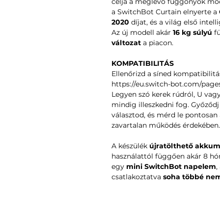
célja a meglévő függönyök mod
a SwitchBot Curtain elnyerte a
2020
díjat, és a világ első int
Az új modell akár
16 kg súlyú
fü
változat
a piacon.
KOMPATIBILITÁS
Ellenőrizd a síned kompatibilitás
https://eu.switch-bot.com/page
Legyen szó kerek rúdról, U vagy
mindig illeszkedni fog. Győződj
választod, és mérd le pontosan
zavartalan működés érdekében.
A készülék
újratölthető akkumu
használattól függően akár 8 hón
egy
mini SwitchBot napelem
,
csatlakoztatva
soha többé nem 