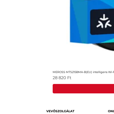
MEROSS MTS215BMA-B(EU) intelligens Wi-Fi
Ár
28 820 Ft
VEVŐSZOLGÁLAT
ONL