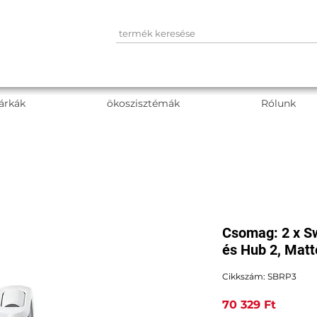
árkák
ökoszisztémák
Rólunk
Csomag: 2 x S
és Hub 2, Matt
Cikkszám: SBRP3
Ár
70 329 Ft