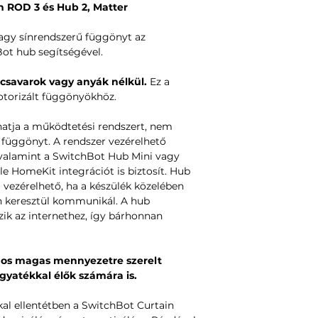
n ROD 3 és Hub 2, Matter
agy sínrendszerű függönyt az
ot hub segítségével.
 csavarok vagy anyák nélkül.
Ez a
torizált függönyökhöz.
tja a működtetési rendszert, nem
 függönyt. A rendszer vezérelhető
valamint a SwitchBot Hub Mini vagy
e HomeKit integrációt is biztosít. Hub
l vezérelhető, ha a készülék közelében
n keresztül kommunikál. A hub
zik az internethez, így bárhonnan
nos magas mennyezetre szerelt
gyatékkal élők számára is.
l ellentétben a SwitchBot Curtain