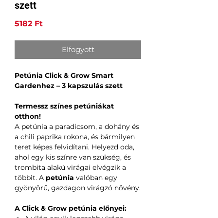
szett
Ár
5182 Ft
Elfogyott
Petúnia Click & Grow Smart
Gardenhez – 3 kapszulás szett
Termessz színes petúniákat
otthon!
A petúnia a paradicsom, a dohány és
a chili paprika rokona, és bármilyen
teret képes felvidítani. Helyezd oda,
ahol egy kis színre van szükség, és
trombita alakú virágai elvégzik a
többit. A
petúnia
valóban egy
gyönyörű, gazdagon virágzó növény.
A Click & Grow petúnia előnyei: