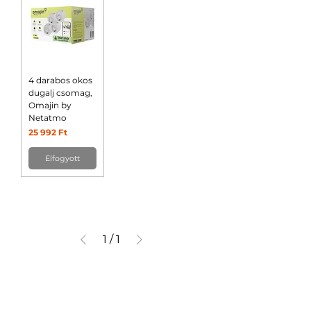
4 darabos okos
dugalj csomag,
Omajin by
Netatmo
Ár
25 992 Ft
Elfogyott
1
/
1