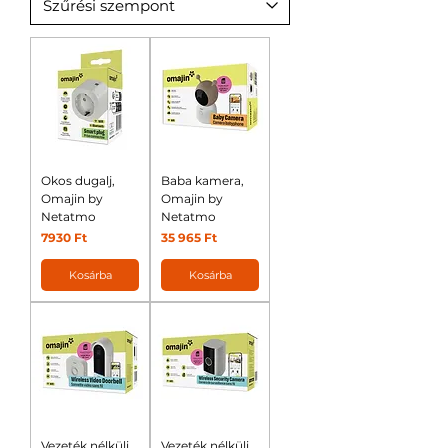
Okos dugalj,
Baba kamera,
Omajin by
Omajin by
Netatmo
Netatmo
Ár
Ár
7930 Ft
35 965 Ft
Kosárba
Kosárba
Vezeték nélküli
Vezeték nélküli