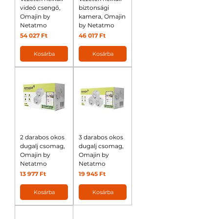
videó csengő,
biztonsági
Omajin by
kamera, Omajin
Netatmo
by Netatmo
Ár
Ár
54 027 Ft
46 017 Ft
Kosárba
Kosárba
2 darabos okos
3 darabos okos
dugalj csomag,
dugalj csomag,
Omajin by
Omajin by
Netatmo
Netatmo
Ár
Ár
13 977 Ft
19 945 Ft
Kosárba
Kosárba