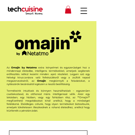
Az
Omajin by Netatmo
extra kényelmet és egyszerűséget hoz a
mindennapi életedbe, intelligens termékekkel, amelyek segítenek
erőfeszítés nélkül kezelni minden apró részletet. Legyen szó egy
hétvégi kiruccanásra való felkészülésről vagy a zsúfolt napod
megszervezéséről, az
Omajin
megkönnyíti a feladatokat, a
nyílászárók bezárásától egészen a riasztó beállításáig.
Termékeink intuitívak és könnyen használhatóak – egyszerűen
csatlakoztasd, és otthonod máris intelligenssé válik. Akár egy
lakásban, egy házban, vagy egy faházban élsz, az **Omajin**
megfizethető megoldásokat kínál anélkül, hogy a minőséget
feláldozná. Elsődleges célunk, hogy olyan termékeket biztosítsunk,
amelyek tökéletesen illeszkednek a rohanó életedhez, anélkül hogy
kiürítenék a pénztárcádat.