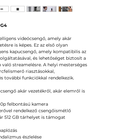
 G4
elligens videócsengő, amely akár
tésre is képes. Ez az első olyan
gens kapucsengő, amely kompatibilis az
gáltatásával, és lehetőséget biztosít a
n való streamelésre. A helyi mesterséges
rcfelismerő riasztásokkal,
s további funkciókkal rendelkezik.
csengő akár vezetékről, akár elemről is
080p felbontású kamera
erővel rendelkező csengőismétlő
ár 512 GB tárhelyet is támogat
naplózás
andalizmus észlelése