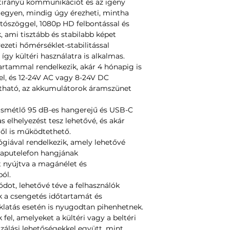
étirányú kommunikációt és az igény
s legyen, mindig úgy érezheti, mintha
látószöggel, 1080p HD felbontással és
, ami tisztább és stabilabb képet
ezeti hőmérséklet-stabilitással
 így kültéri használatra is alkalmas.
rtammal rendelkezik, akár 4 hónapig is
el, és 12-24V AC vagy 8-24V DC
atható, az akkumulátorok áramszünet
smétlő 95 dB-es hangerejű és USB-C
s elhelyezést tesz lehetővé, és akár
ől is működtethető.
giával rendelkezik, amely lehetővé
 kaputelefon hangjának
 nyújtva a magánélet és
ól.
dot, lehetővé téve a felhasználók
k a csengetés időtartamát és
aklatás esetén is nyugodtan pihenhetnek.
el, amelyeket a kültéri vagy a beltéri
izálási lehetőségekkel együtt, mint