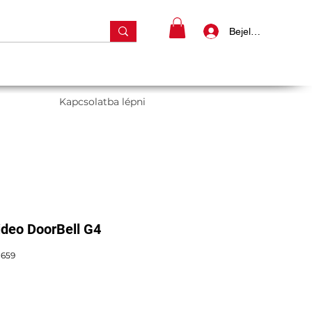
Bejelentkezés
Kapcsolatba lépni
ideo DoorBell G4
8659