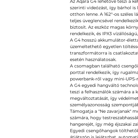
Az Aqara G4 lehetővé teszi a k
szerinti videózást, így bárhol i
otthon lenne. A 162°-os széles 
teljes üveglencsével rendelkezik
biztosít. Az eszköz magas körny
rendelkezik, és IPX3 vízállóságú,
A G4 hosszú akkumulátor-életta
üzemeltethető egyetlen töltéss
transzformátorra is csatlakozt
esetén használatosak.
A csomagban található csengői
porttal rendelkezik, így rugalma
powerbank-ről vagy mini-UPS-r
A G4 egyedi hangváltó technoló
teszi a felhasználók számára a
megváltoztatását, így védelmet
személyazonosság szempontjáb
Támogatja a "Ne zavarjanak" mó
számára, hogy testreszabhassá
hangerejét, így még éjszakai z
Egyedi csengőhangok tölthetők f
átjátszón is lejátszhat, automat