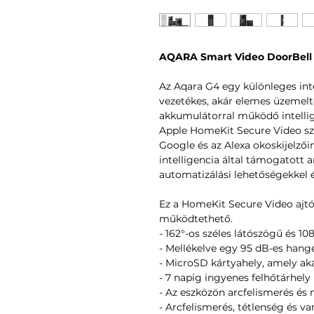
AQARA Smart Video DoorBell
Az Aqara G4 egy különleges int
vezetékes, akár elemes üzemelte
akkumulátorral működő intelli
Apple HomeKit Secure Video szol
Google és az Alexa okoskijelzői
intelligencia által támogatott a
automatizálási lehetőségekkel é
Ez a HomeKit Secure Video ajtó
működtethető.
- 162°-os széles látószögű és 1
- Mellékelve egy 95 dB-es hang
- MicroSD kártyahely, amely ak
- 7 napig ingyenes felhőtárhely
- Az eszközön arcfelismerés és 
- Arcfelismerés, tétlenség és v