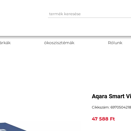
árkák
ökoszisztémák
Rólunk
Aqara Smart V
Cikkszám: 697050421
Ár
47 588 Ft