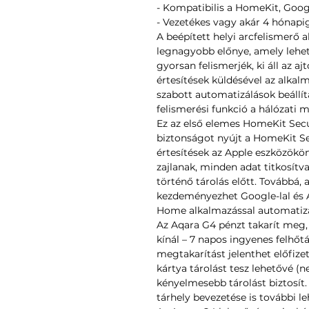
- Kompatibilis a HomeKit, Googl
- Vezetékes vagy akár 4 hónap
A beépített helyi arcfelismerő
legnagyobb előnye, amely lehet
gyorsan felismerjék, ki áll az aj
értesítések küldésével az alkal
szabott automatizálások beállítá
felismerési funkció a hálózati 
Ez az első elemes HomeKit Secu
biztonságot nyújt a HomeKit Se
értesítések az Apple eszközökö
zajlanak, minden adat titkosítv
történő tárolás előtt. Továbbá, 
kezdeményezhet Google-lal és A
Home alkalmazással automatiz
Az Aqara G4 pénzt takarít meg,
kínál – 7 napos ingyenes felhőtá
megtakarítást jelenthet előfize
kártya tárolást tesz lehetővé (
kényelmesebb tárolást biztosít.
tárhely bevezetése is további l