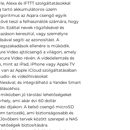
e, Alexa és IFTTT szolgáltatásokkal
ig tartó akkumulátoros üzem
 algoritmus az Aqara csengő egyik
ővé teszi a felhasználók számára, hogy
tón. Ezáltal nevek rögzítésével és
mazáson keresztül, vagy személyre
sával segíti az azonosítást. A
megszakadások ellenére is működik.
re Video ajtócsengő a világon, amely
cure Video révén. A videóelemzés és
n, mint az iPad, iPhone vagy Apple TV
a van az Apple iCloud szolgáltatásában
audio- és videóhívásokat
lexával, és integrálható a Yandex Smart
álásokhoz.
 miközben jó tárolási lehetőségeket
rhely, ami akár évi 60 dollár
tési díjakon. A belső csengő microSD
nem tartozék), ami biztonságosabb és
 Jövőbeni tervek között szerepel a NAS
ehetőségek biztosítására.