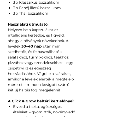
3 x Klasszikus bazsalikom
3 x Fahéj illatú bazsalikom
3 x Thai bazsalikom
Használati útmutató:
Helyezd be a kapszulákat az
intelligens kertedbe, és figyeld,
ahogy a növények növekednek. A
levelek
30–40 nap
után már
szedhetők, és felhasználhatók
salátákhoz, turmixokhoz, teákhoz,
pizzához vagy szendvicsekhez – egy
csipetnyi íz és egészség
hozzáadásához. Vágd le a szárakat,
amikor a levelek elérték a megfelelő
méretet – minden levágott szárról
két új hajtás fog megjelenni!
A Click & Grow beltéri kert előnyei:
Élvezd a tiszta, egészséges
ételeket – gyomirtók, növényvédő