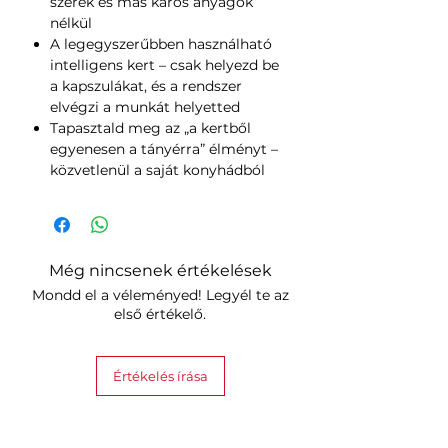
szerek és más káros anyagok
nélkül
A legegyszerűbben használható
intelligens kert – csak helyezd be
a kapszulákat, és a rendszer
elvégzi a munkát helyetted
Tapasztald meg az „a kertből
egyenesen a tányérra” élményt –
közvetlenül a saját konyhádból
Még nincsenek értékelések
Mondd el a véleményed! Legyél te az
első értékelő.
Értékelés írása