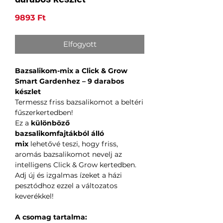
Ár
9893 Ft
Elfogyott
Bazsalikom-mix a Click & Grow
Smart Gardenhez – 9 darabos
készlet
Termessz friss bazsalikomot a beltéri
fűszerkertedben!
Ez a
különböző
bazsalikomfajtákból álló
mix
lehetővé teszi, hogy friss,
aromás bazsalikomot nevelj az
intelligens Click & Grow kertedben.
Adj új és izgalmas ízeket a házi
pesztódhoz ezzel a változatos
keverékkel!
A csomag tartalma: