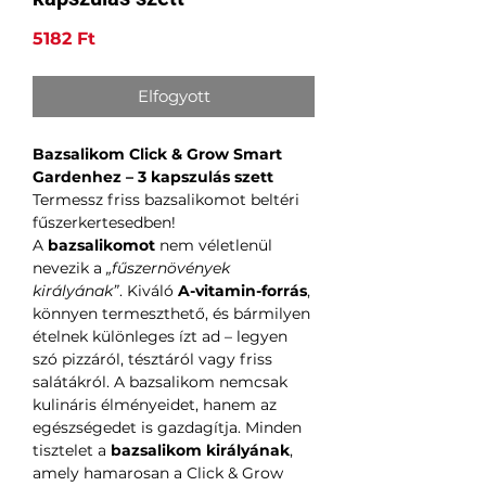
Ár
5182 Ft
Elfogyott
Bazsalikom Click & Grow Smart
Gardenhez – 3 kapszulás szett
Termessz friss bazsalikomot beltéri
fűszerkertesedben!
A
bazsalikomot
nem véletlenül
nevezik a
„fűszernövények
királyának”
. Kiváló
A-vitamin-forrás
,
könnyen termeszthető, és bármilyen
ételnek különleges ízt ad – legyen
szó pizzáról, tésztáról vagy friss
salátákról. A bazsalikom nemcsak
kulináris élményeidet, hanem az
egészségedet is gazdagítja. Minden
tisztelet a
bazsalikom királyának
,
amely hamarosan a Click & Grow