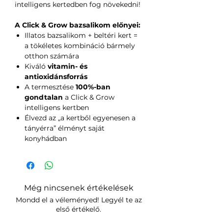
intelligens kertedben fog növekedni!
A Click & Grow bazsalikom előnyei:
Illatos bazsalikom + beltéri kert =
a tökéletes kombináció bármely
otthon számára
Kiváló
vitamin- és
antioxidánsforrás
A termesztése
100%-ban
gondtalan
a Click & Grow
intelligens kertben
Élvezd az „a kertből egyenesen a
tányérra” élményt saját
konyhádban
Még nincsenek értékelések
Mondd el a véleményed! Legyél te az
első értékelő.