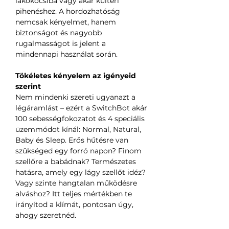
lakókocsiba vagy akár kültéri
pihenéshez. A hordozhatóság
nemcsak kényelmet, hanem
biztonságot és nagyobb
rugalmasságot is jelent a
mindennapi használat során.
Tökéletes kényelem az igényeid
szerint
Nem mindenki szereti ugyanazt a
légáramlást – ezért a SwitchBot akár
100 sebességfokozatot és 4 speciális
üzemmódot kínál: Normal, Natural,
Baby és Sleep. Erős hűtésre van
szükséged egy forró napon? Finom
szellőre a babádnak? Természetes
hatásra, amely egy lágy szellőt idéz?
Vagy szinte hangtalan működésre
alváshoz? Itt teljes mértékben te
irányítod a klímát, pontosan úgy,
ahogy szeretnéd.