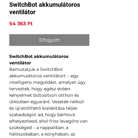
SwitchBot akkumulátoros
ventilátor
Ár
54 363 Ft
Elfogyott
SwitchBot akkumulátoros
ventilátor
Bemutatjuk a SwitchBot
akkumulátoros ventilátort – egy
intelligens megoldást, amelyet úgy
terveztek, hogy egész évben
kényelmet biztosítson otthon és
útközben egyaránt. Vezeték nélküli
és újratölthető kialakítása teljes
szabadságot ad, hogy bárhová
elhelyezhesd, ahol friss levegőre van
szükséged – a nappaliban, a
hálószobában, a konyhában, az