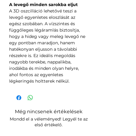
A levegő minden sarokba eljut
A 3D oszcilláció lehetővé teszi a
levegő egyenletes eloszlását az
egész szobában. A vízszintes és
függőleges légáramlás biztosítja,
hogy a hideg vagy meleg levegő ne
egy pontban maradjon, hanem
hatékonyan eljusson a távolabbi
részekre is. Ez ideális megoldás
nagyobb terekbe, nappalikba,
irodákba és minden olyan helyre,
ahol fontos az egyenletes
légkeringés holtterek nélkül.
Még nincsenek értékelések
Mondd el a véleményed! Legyél te az
első értékelő.