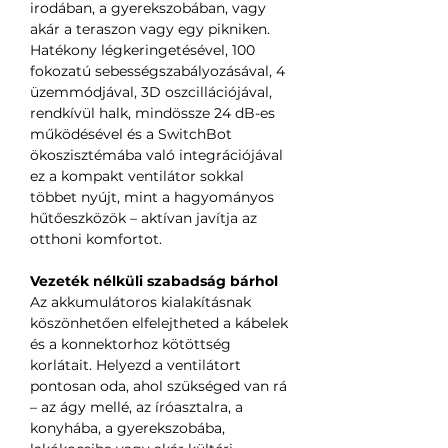
irodában, a gyerekszobában, vagy
akár a teraszon vagy egy pikniken.
Hatékony légkeringetésével, 100
fokozatú sebességszabályozásával, 4
üzemmódjával, 3D oszcillációjával,
rendkívül halk, mindössze 24 dB-es
működésével és a SwitchBot
ökoszisztémába való integrációjával
ez a kompakt ventilátor sokkal
többet nyújt, mint a hagyományos
hűtőeszközök – aktívan javítja az
otthoni komfortot.
Vezeték nélküli szabadság bárhol
Az akkumulátoros kialakításnak
köszönhetően elfelejtheted a kábelek
és a konnektorhoz kötöttség
korlátait. Helyezd a ventilátort
pontosan oda, ahol szükséged van rá
– az ágy mellé, az íróasztalra, a
konyhába, a gyerekszobába,