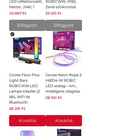
LED reflektorszett,
RGBICWW, IP65,
Matter, 24W, 1
Zene szinkronizá
Ár
Ár
43 897 Ft
33 531 Ft
Elfogyott
Elfogyott
Govee Flow Plus
Govee Neon Rope 2
Light Bars
H61D4-W RGBIC
RGBICWW LED
LED szalag – 4m,
Lámpa Készlet (2
Intelligens világítás
db), WiFi és
Ár
28 741 Ft
Bluetooth
Ár
28 251 Ft
Kosárba
Kosárba