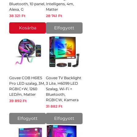
Bluetooth, 10 panel,
Intelligens, 4m,
Alexa, G
Matter
Ár
Ár
38 321 Ft
28 741 Ft
Kosárba
Elfogyott
Govee COB H61E5
Govee TV Backlight
Pro LED szalag, 3M,
3 Lite, H6099 LED
RGBIC+W, 1260
Szalag, Wi-Fi +
LED/m, Matter
Bluetooth,
RGBICW, Kamera
Ár
39 892 Ft
Ár
31 882 Ft
Elfogyott
Elfogyott