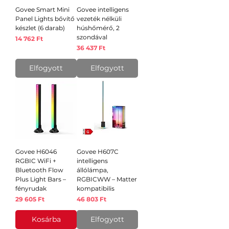
Govee Smart Mini
Govee intelligens
Panel Lights bővítő
vezeték nélküli
készlet (6 darab)
húshőmérő, 2
szondával
Ár
14 762 Ft
Ár
36 437 Ft
Elfogyott
Elfogyott
Govee H6046
Govee H607C
RGBIC WiFi +
intelligens
Bluetooth Flow
állólámpa,
Plus Light Bars –
RGBICWW – Matter
fényrudak
kompatibilis
Ár
Ár
29 605 Ft
46 803 Ft
Kosárba
Elfogyott