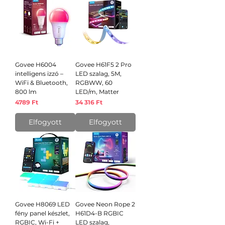
Govee H6004
Govee H61F5 2 Pro
intelligens izzó –
LED szalag, 5M,
WiFi & Bluetooth,
RGBWW, 60
800 lm
LED/m, Matter
Ár
Ár
4789 Ft
34 316 Ft
Elfogyott
Elfogyott
Govee H8069 LED
Govee Neon Rope 2
fény panel készlet,
H61D4-B RGBIC
RGBIC, Wi-Fi +
LED szalag,