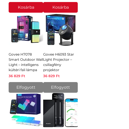
Kosárba
Kosárba
Govee H7078
Govee H6093 Star
Smart Outdoor Wall
Light Projector –
Light – intelligens
csillagfény
kültéri fali lámpa
projektor
Ár
Ár
36 829 Ft
36 829 Ft
Elfogyott
Elfogyott