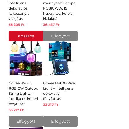
intelligens
mennyezeti lámpa,
dekorációs
RGBICWW, 15
karácsonyfa
hüvelykes, kerek
világítás
kialakítá
Ár
Ár
55 205 Ft
36 437 Ft
Kosárba
Elfogyott
Govee H7025
Govee H8630 Pixel
RGBICW Outdoor
Light – intelligens
String Lights –
dekoratív
intelligens kültéri
fényforrás
fényfüzér
Ár
33 217 Ft
Ár
33 217 Ft
Elfogyott
Elfogyott