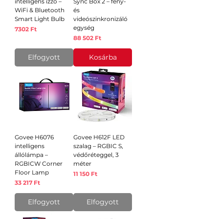
intelligens izzó –
Sync Box 2 – fény-
WiFi & Bluetooth
és
Smart Light Bulb
videószinkronizáló
egység
Ár
7302 Ft
Ár
88 502 Ft
Elfogyott
Kosárba
Govee H6076
Govee H612F LED
intelligens
szalag – RGBIC S,
állólámpa –
védőréteggel, 3
RGBICW Corner
méter
Floor Lamp
Ár
11 150 Ft
Ár
33 217 Ft
Elfogyott
Elfogyott