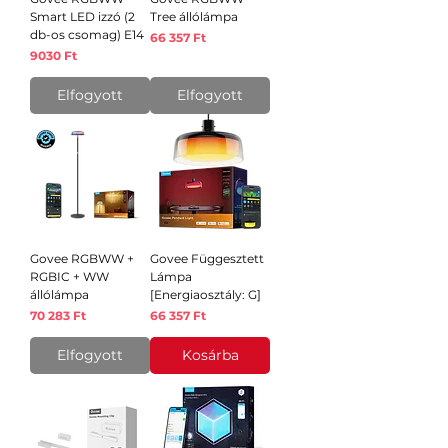
Smart LED izzó (2
Tree állólámpa
db-os csomag) E14
Ár
66 357 Ft
Ár
9030 Ft
Elfogyott
Elfogyott
Govee RGBWW +
Govee Függesztett
RGBIC + WW
Lámpa
állólámpa
[Energiaosztály: G]
Ár
Ár
70 283 Ft
66 357 Ft
Elfogyott
Kosárba