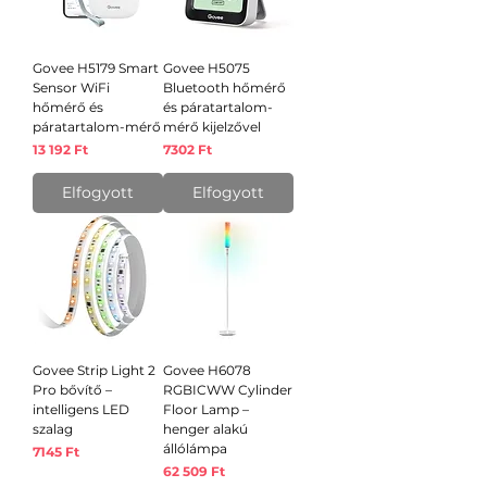
Govee H5179 Smart
Govee H5075
Sensor WiFi
Bluetooth hőmérő
hőmérő és
és páratartalom-
páratartalom-mérő
mérő kijelzővel
Ár
Ár
13 192 Ft
7302 Ft
Elfogyott
Elfogyott
Govee Strip Light 2
Govee H6078
Pro bővítő –
RGBICWW Cylinder
intelligens LED
Floor Lamp –
szalag
henger alakú
állólámpa
Ár
7145 Ft
Ár
62 509 Ft