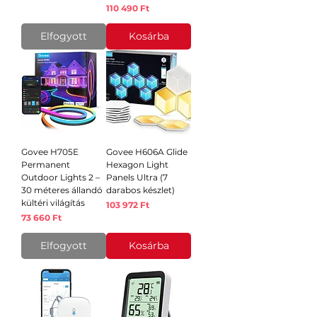
Ár
110 490 Ft
Elfogyott
Kosárba
Govee H705E
Govee H606A Glide
Permanent
Hexagon Light
Outdoor Lights 2 –
Panels Ultra (7
30 méteres állandó
darabos készlet)
kültéri világítás
Ár
103 972 Ft
Ár
73 660 Ft
Elfogyott
Kosárba