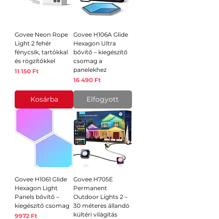
Govee Neon Rope
Govee H106A Glide
Light 2 fehér
Hexagon Ultra
fénycsík, tartókkal
bővítő – kiegészítő
és rögzítőkkel
csomag a
panelekhez
Ár
11 150 Ft
Ár
16 490 Ft
Kosárba
Elfogyott
Govee H1061 Glide
Govee H705E
Hexagon Light
Permanent
Panels bővítő –
Outdoor Lights 2 –
kiegészítő csomag
30 méteres állandó
kültéri világítás
Ár
9972 Ft