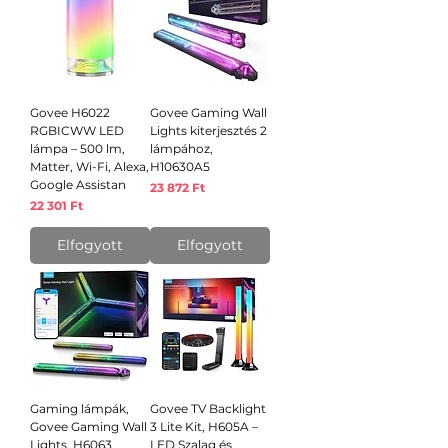
Govee H6022
Govee Gaming Wall
RGBICWW LED
Lights kiterjesztés 2
lámpa – 500 lm,
lámpához,
Matter, Wi-Fi, Alexa,
H10630A5
Google Assistan
Ár
23 872 Ft
Ár
22 301 Ft
Elfogyott
Elfogyott
Gaming lámpák,
Govee TV Backlight
Govee Gaming Wall
3 Lite Kit, H605A –
Lights, H6063
LED Szalag és