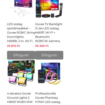
LED szalag
Govee TV Backlight
spotlámpákkal –
3 Lite LED szalag,
Govee RGBIC String
H6097, Wi-Fi +
Downlights,
Bluetooth,
H608B, 3 m, Wi-Fi
RGBICW, kamera,
Ár
Ár
23 872 Ft
26 306 Ft
Elfogyott
Elfogyott
4 darabos Govee
Professzionális
Ground Lights 2
Govee Phantasy
H8057 RGBICWW
H70A1 LED szalag,