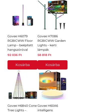
Govee H6079
Govee H7086
RGBICWW Floor
RGBICWW Garden
Lamp – beépített
Lights – kerti
hangszóróval
lámpák
Ár
Ár
92 036 Ft
58 818 Ft
Kosárba
Kosárba
Govee H6840 Cone
Govee H60A6
Tree Lights –
intelligens