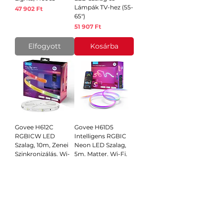
Lámpák TV-hez (55-
Ár
47 902 Ft
65")
Ár
51 907 Ft
Elfogyott
Kosárba
Govee H612C
Govee H61D5
RGBICW LED
Intelligens RGBIC
Szalag, 10m, Zenei
Neon LED Szalag,
Szinkronizálás, Wi-
5m, Matter, Wi-Fi,
Fi, Bluetooth
IP67
Ár
Ár
19 553 Ft
31 882 Ft
Elfogyott
Kosárba