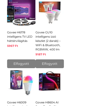
Govee H6178
Govee GU10
intelligens TV LED
intelligens izzó
háttérvilágítás
készlet (2 darab) –
WiFi & Bluetooth,
Ár
5967 Ft
RGBWW, 400 lm
Ár
9187 Ft
Elfogyott
Elfogyott
Govee H6009
Govee H8604 AI