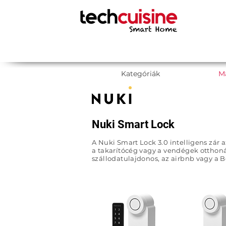
Kategóriák
M
Nuki Smart Lock
A Nuki Smart Lock 3.0 intelligens zár
a takarítócég vagy a vendégek otthon
szállodatulajdonos, az airbnb vagy a B