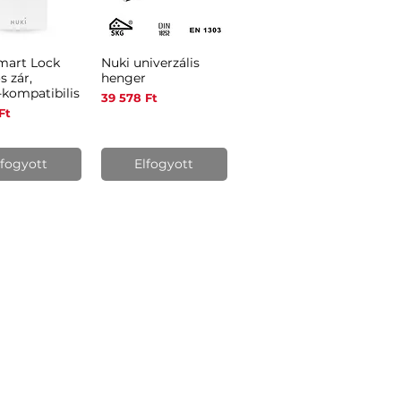
mart Lock
Nuki univerzális
orsnézet
Gyorsnézet
s zár,
henger
-kompatibilis
Ár
39 578 Ft
Ft
lfogyott
Elfogyott