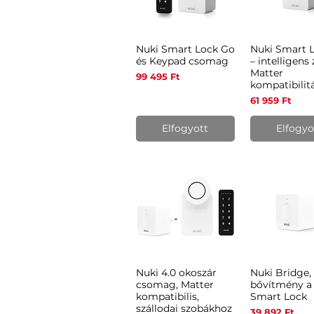
Nuki Smart Lock Go
Nuki Smart 
Gyorsnézet
Gyorsné
és Keypad csomag
– intelligens 
Matter
Ár
99 495 Ft
kompatibilit
Ár
61 959 Ft
Elfogyott
Elfogyo
Nuki 4.0 okoszár
Nuki Bridge,
Gyorsnézet
Gyorsné
csomag, Matter
bővítmény a
kompatibilis,
Smart Lock
szállodai szobákhoz
Ár
39 892 Ft