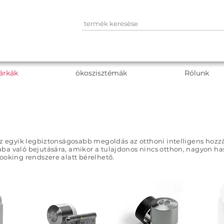
árkák
ökoszisztémák
Rólunk
 az egyik legbiztonságosabb megoldás az otthoni intelligens hozz
ába való bejutására, amikor a tulajdonos nincs otthon, nagyon 
ooking rendszere alatt bérelhető.