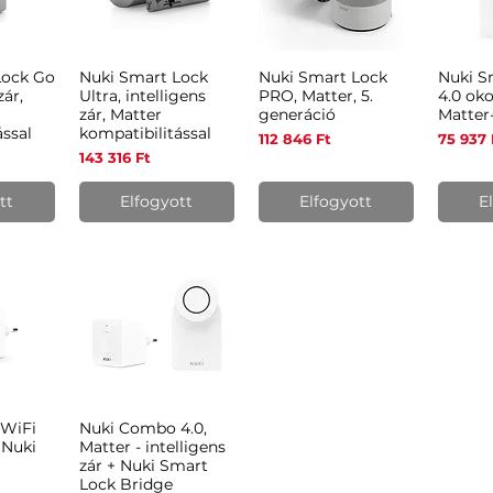
Lock Go
Nuki Smart Lock
Nuki Smart Lock
Nuki S
zet
Gyorsnézet
Gyorsnézet
Gy
zár,
Ultra, intelligens
PRO, Matter, 5.
4.0 oko
zár, Matter
generáció
Matter
ással
kompatibilitással
Ár
Ár
112 846 Ft
75 937 
Ár
143 316 Ft
tt
Elfogyott
Elfogyott
E
 WiFi
Nuki Combo 4.0,
zet
Gyorsnézet
 Nuki
Matter - intelligens
zár + Nuki Smart
Lock Bridge