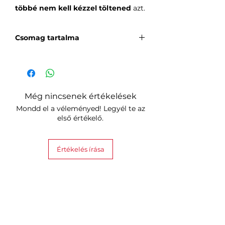
többé nem kell kézzel töltened
azt.
Csomag tartalma
2 x SwitchBot U Rail 3
1 x SwitchBot Hub Mini
Még nincsenek értékelések
Mondd el a véleményed! Legyél te az
első értékelő.
Értékelés írása