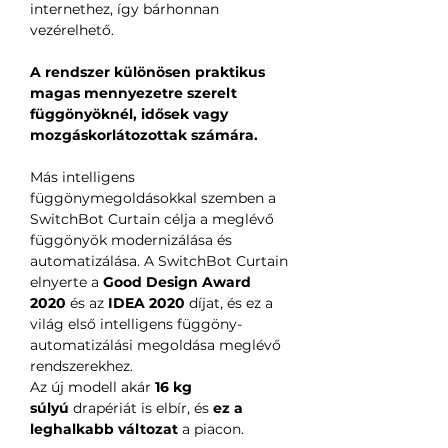
internethez, így bárhonnan
vezérelhető.
A rendszer különösen praktikus
magas mennyezetre szerelt
függönyöknél, idősek vagy
mozgáskorlátozottak számára.
Más intelligens
függönymegoldásokkal szemben a
SwitchBot Curtain célja a meglévő
függönyök modernizálása és
automatizálása. A SwitchBot Curtain
elnyerte a
Good Design Award
2020
és az
IDEA 2020
díjat, és ez a
világ első intelligens függöny-
automatizálási megoldása meglévő
rendszerekhez.
Az új modell akár
16 kg
súlyú
drapériát is elbír, és
ez a
leghalkabb változat
a piacon.