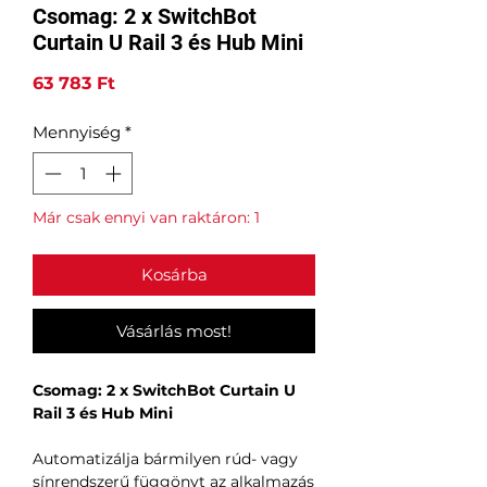
Csomag: 2 x SwitchBot
Curtain U Rail 3 és Hub Mini
Ár
63 783 Ft
Mennyiség
*
Már csak ennyi van raktáron: 1
Kosárba
Vásárlás most!
Csomag: 2 x SwitchBot Curtain U
Rail 3 és Hub Mini
Automatizálja bármilyen rúd- vagy
sínrendszerű függönyt az alkalmazás