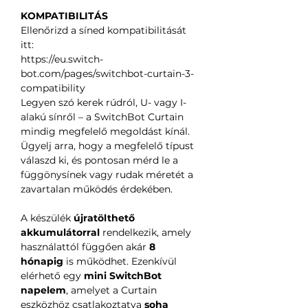
KOMPATIBILITÁS
Ellenőrizd a síned kompatibilitását
itt:
https://eu.switch-
bot.com/pages/switchbot-curtain-3-
compatibility
Legyen szó kerek rúdról, U- vagy I-
alakú sínről – a SwitchBot Curtain
mindig megfelelő megoldást kínál.
Ügyelj arra, hogy a megfelelő típust
válaszd ki, és pontosan mérd le a
függönysínek vagy rudak méretét a
zavartalan működés érdekében.
A készülék
újratölthető
akkumulátorral
rendelkezik, amely
használattól függően akár
8
hónapig
is működhet. Ezenkívül
elérhető egy
mini SwitchBot
napelem
, amelyet a Curtain
eszközhöz csatlakoztatva
soha