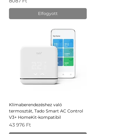
Ár
8087 Ft
Elfogyott
Klímaberendezéshez való
termosztát, Tado Smart AC Control
V3+ HomeKit-kompatibil
Ár
43 976 Ft