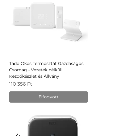
Tado Okos Termosztát Gazdaságos
Csomag - Vezeték nélküli
Kezdőkészlet és Állvány
Ár
110 356 Ft
Elfogyott