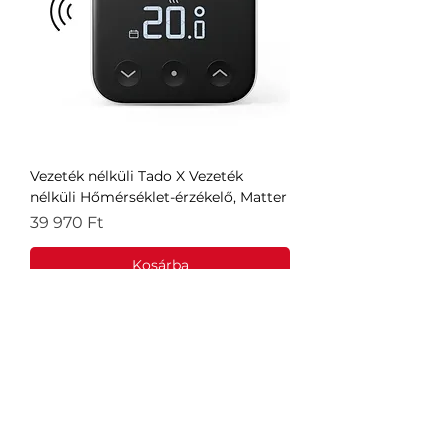
Vezeték nélküli Tado X Vezeték
nélküli Hőmérséklet-érzékelő, Matter
Ár
39 970 Ft
Kosárba