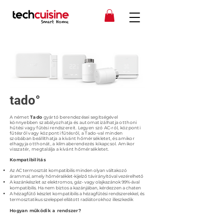
tado°
A német
Tado
gyártó berendezései segítségével
könnyebben szabályozhatja és automatizálhatja otthoni
hűtési vagy fűtési rendszereit. Legyen szó AC-ról, központi
fűtésről vagy központi fűtésről, a Tado-val minden
szobában beállíthatja a kívánt hőmérsékletet, és amikor
elhagyja otthonát, a klímaberendezés kikapcsol. Amikor
visszatér, megtalálja a kívánt hőmérsékletet.
Kompatibilitás
Az AC termosztát kompatibilis minden olyan váltakozó
árammal, amely hőmérséklet-kijelző távirányítóval vezérelhető
A kazánkészlet az elektromos, gáz- vagy olajkazánok 99%-ával
kompatibilis. Ha nem biztos a kazánjában, kérdezzen a chaten
A hézagfűtő készlet kompatibilis a hézagfűtési rendszerekkel, és
termosztatikus szeleppel ellátott radiátorokhoz illeszkedik
Hogyan működik a rendszer?