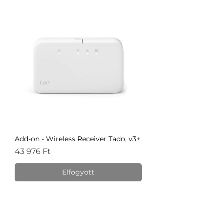
Add-on - Wireless Receiver Tado, v3+
Ár
43 976 Ft
Elfogyott