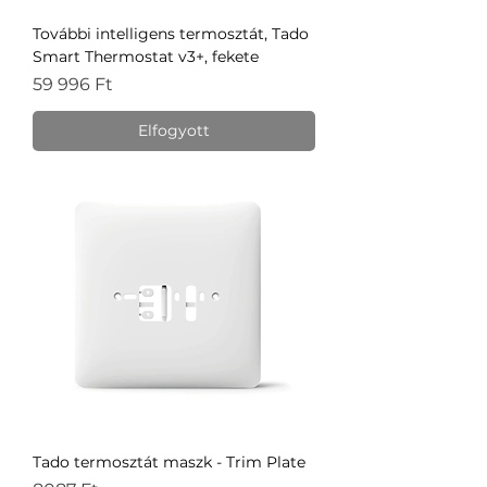
További intelligens termosztát, Tado
Smart Thermostat v3+, fekete
Ár
59 996 Ft
Elfogyott
Tado termosztát maszk - Trim Plate