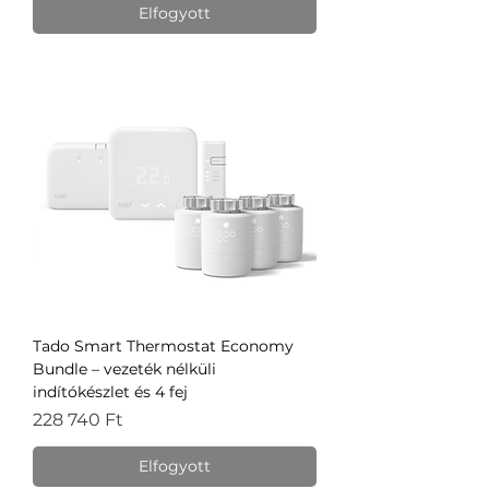
Elfogyott
Tado Smart Thermostat Economy
Bundle – vezeték nélküli
indítókészlet és 4 fej
Ár
228 740 Ft
Elfogyott