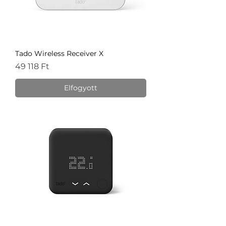
Tado Wireless Receiver X
Ár
49 118 Ft
Elfogyott