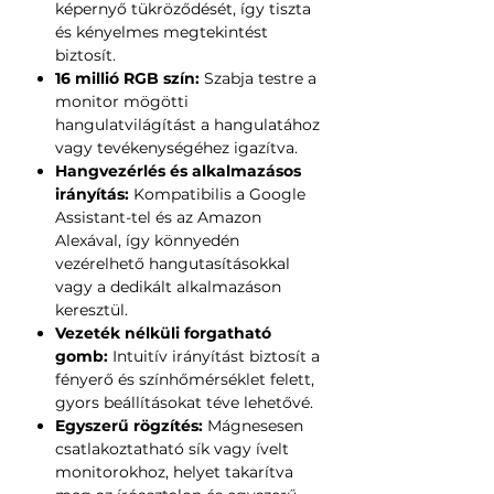
képernyő tükröződését, így tiszta
és kényelmes megtekintést
biztosít.
16 millió RGB szín:
Szabja testre a
monitor mögötti
hangulatvilágítást a hangulatához
vagy tevékenységéhez igazítva.
Hangvezérlés és alkalmazásos
irányítás:
Kompatibilis a Google
Assistant-tel és az Amazon
Alexával, így könnyedén
vezérelhető hangutasításokkal
vagy a dedikált alkalmazáson
keresztül.
Vezeték nélküli forgatható
gomb:
Intuitív irányítást biztosít a
fényerő és színhőmérséklet felett,
gyors beállításokat téve lehetővé.
Egyszerű rögzítés:
Mágnesesen
csatlakoztatható sík vagy ívelt
monitorokhoz, helyet takarítva