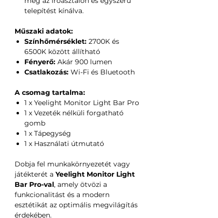
meg az íróasztalon és egyszerű
telepítést kínálva.
Műszaki adatok:
Színhőmérséklet:
2700K és
6500K között állítható
Fényerő:
Akár 900 lumen
Csatlakozás:
Wi-Fi és Bluetooth
A csomag tartalma:
1 x Yeelight Monitor Light Bar Pro
1 x Vezeték nélküli forgatható
gomb
1 x Tápegység
1 x Használati útmutató
Dobja fel munkakörnyezetét vagy
játékterét a
Yeelight Monitor Light
Bar Pro-val
, amely ötvözi a
funkcionalitást és a modern
esztétikát az optimális megvilágítás
érdekében.