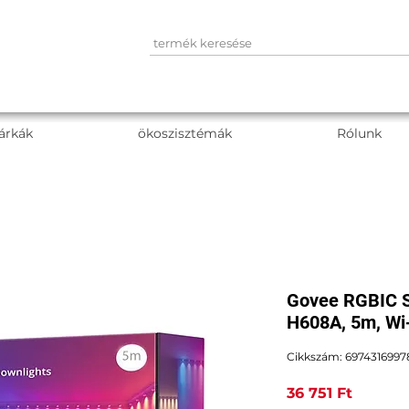
árkák
ökoszisztémák
Rólunk
Govee RGBIC S
H608A, 5m, Wi-
Cikkszám: 6974316997
Ár
36 751 Ft