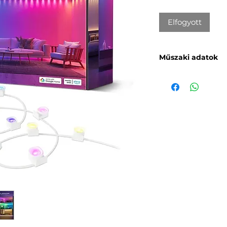
Elfogyott
Műszaki adatok
Modell:
H608A
Világítástechno
Fényhossz:
5 m
Spotlámpák sz
Tápegység bem
Működési hőmé
104℉)
Rögzítés:
Öntap