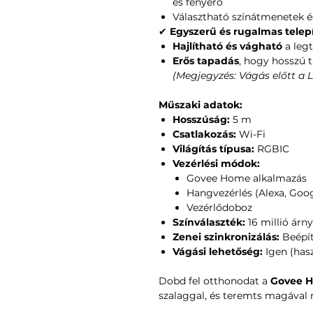
és fényerő
Választható színátmenetek é
✔
Egyszerű és rugalmas telep
Hajlítható és vágható
a legt
Erős tapadás
, hogy hosszú 
(Megjegyzés: Vágás előtt a L
Műszaki adatok:
Hosszúság:
5 m
Csatlakozás:
Wi-Fi
Világítás típusa:
RGBIC
Vezérlési módok:
Govee Home alkalmazás
Hangvezérlés (Alexa, Goog
Vezérlődoboz
Színválaszték:
16 millió árny
Zenei szinkronizálás:
Beépít
Vágási lehetőség:
Igen (hasz
Dobd fel otthonodat a
Govee H
szalaggal, és teremts magával 