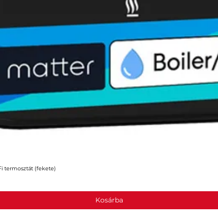
 termosztát (fekete)
Gyorsnézet
Kosárba