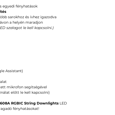
s egyedi fényhatások
ítés
öbb sarokhoz és ívhez igazodva
távon a helyén maradjon
ED szalagot le kell kapcsolni.)
le Assistant)
alat
ett mikrofon segítségével
nálat előtt le kell kapcsolni)
608A RGBIC String Downlights
LED
ragadó fényhatásokat!