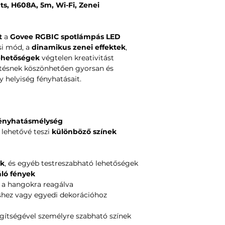
s, H608A, 5m, Wi-Fi, Zenei
t
a
Govee RGBIC spotlámpás LED
ási mód, a
dinamikus zenei effektek
,
lehetőségek
végtelen kreativitást
pítésnek köszönhetően gyorsan és
helyiség fényhatásait.
fényhatásmélység
 lehetővé teszi
különböző színek
ok
, és egyéb testreszabható lehetőségek
ló fények
a hangokra reagálva
éshez vagy egyedi dekorációhoz
gítségével személyre szabható színek