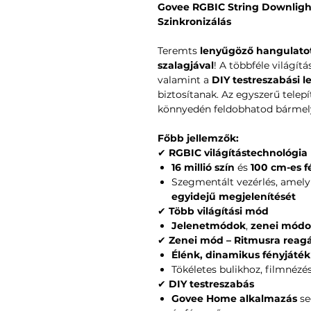
Govee RGBIC String Downlight
Szinkronizálás
Teremts
lenyűgöző hangulato
szalagjával
! A többféle világít
valamint a
DIY testreszabási 
biztosítanak. Az egyszerű tele
könnyedén feldobhatod bármely 
Főbb jellemzők:
✔
RGBIC világítástechnológia
16 millió szín
és
100 cm-es 
Szegmentált vezérlés, amely
egyidejű megjelenítését
✔
Több világítási mód
Jelenetmódok
,
zenei mód
✔
Zenei mód – Ritmusra reagá
Élénk, dinamikus fényjáték
Tökéletes bulikhoz, filmnéz
✔
DIY testreszabás
Govee Home alkalmazás
se