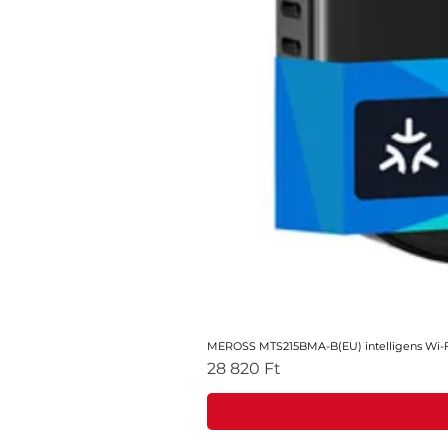
MEROSS MTS215BMA-B(EU) intelligens Wi-Fi
Ár
28 820 Ft