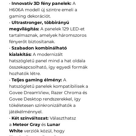
•
Innovatív 3D fény panelek:
A
H606A modell új szintre emeli a
gaming dekorációt.
•
Ultrastronger, többirányú
megvilágítás:
A panelek 129 LED-et
tartalmaznak, amelyek háromszoros
fényerőt biztosítanak.
•
Szabadon kombinálható
kialakítás:
A modernizált
hatszögletű panel mind a hat oldala
összekapcsolható, így egyedi formák
hozhatók létre.
•
Teljes gaming élmény:
A
hatszögletű panelek kompatibilisek a
Govee DreamView, Razer Chroma és
Govee Desktop rendszerekkel, így
tökéletesen szinkronizálhatók a
játékélménnyel.
•
Két színváltozat:
Választhatsz
a
Meteor Gray
és
Lunar
White
verziók közül, hogy