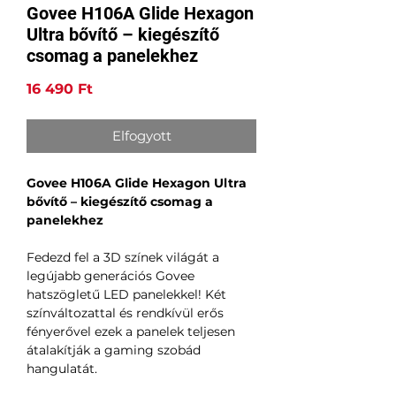
Govee H106A Glide Hexagon
Ultra bővítő – kiegészítő
csomag a panelekhez
Ár
16 490 Ft
Elfogyott
Govee H106A Glide Hexagon Ultra
bővítő – kiegészítő csomag a
panelekhez
Fedezd fel a 3D színek világát a
legújabb generációs Govee
hatszögletű LED panelekkel! Két
színváltozattal és rendkívül erős
fényerővel ezek a panelek teljesen
átalakítják a gaming szobád
hangulatát.