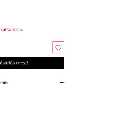
 raktáron: 2
ásárlás most!
ciók
V méret:
55-65 inch
zekcióban)
0 LED/m
 + Bluetooth