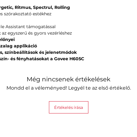
getic, Ritmus, Spectrul, Rolling
és szórakoztató estékhez
le Assistant támogatással
t
az egyszerű és gyors vezérléshez
lőnyei
szalag applikáció
ás, színbeállítások és jelenetmódok
zín- és fényhatásokat a Govee H605C
Még nincsenek értékelések
Mondd el a véleményed! Legyél te az első értékelő.
Értékelés írása