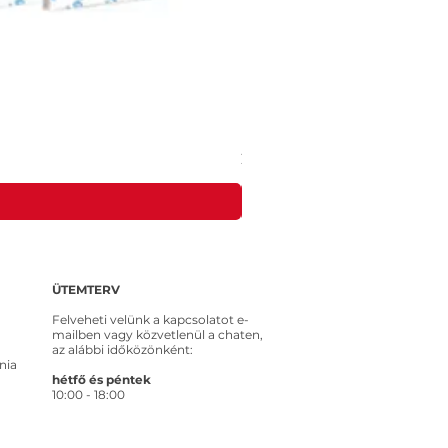
MEROSS MSS315CFH-EU intelligens ko
Ár
20 653 Ft
ÜTEMTERV
Felveheti velünk a kapcsolatot e-
mailben vagy közvetlenül a chaten,
az alábbi időközönként:
nia
hétfő és péntek
10:00 - 18:00