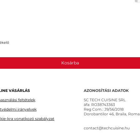
ékelő
Gyorsnézet
Kosárba
INE VÁSÁRLÁS
AZONOSÍTÁSI ADATOK
asználási feltételek
SC TECH CUISINE SRL
áfa: RO38743363
tvédelmi irányelvek
Reg Com.: J9/56/2018
Dorobantilor 46, Braila, Roma
kie-kra vonatkozó szabályzat
contact@techcuisine.hu