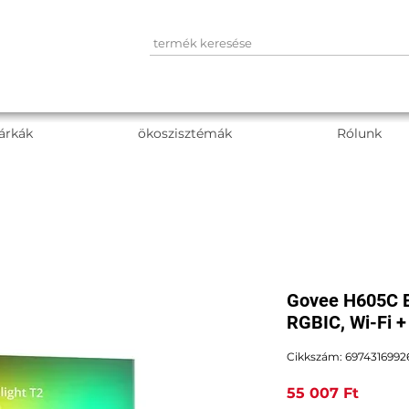
árkák
ökoszisztémák
Rólunk
Govee H605C E
RGBIC, Wi-Fi +
Cikkszám: 6974316992
Ár
55 007 Ft