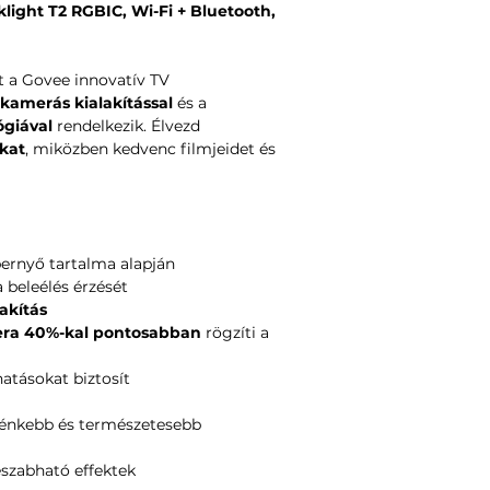
light T2 RGBIC, Wi-Fi + Bluetooth,
Vezérlés:
Applik
hangvezérlés
t a Govee innovatív TV
 kamerás kialakítással
és a
ógiával
rendelkezik. Élvezd
kat
, miközben kedvenc filmjeidet és
épernyő tartalma alapján
a beleélés érzését
akítás
era
40%-kal pontosabban
rögzíti a
atásokat biztosít
lénkebb és természetesebb
eszabható effektek