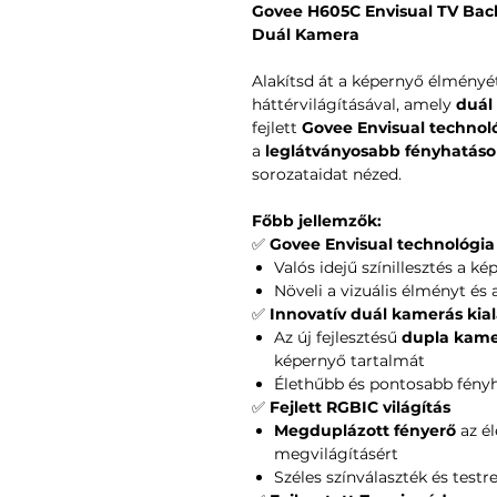
Govee H605C Envisual TV Back
Duál Kamera
Alakítsd át a képernyő élményé
háttérvilágításával, amely
duál
fejlett
Govee Envisual technol
a
leglátványosabb fényhatáso
sorozataidat nézed.
Főbb jellemzők:
✅
Govee Envisual technológia
Valós idejű színillesztés a k
Növeli a vizuális élményt és 
✅
Innovatív duál kamerás kial
Az új fejlesztésű
dupla kam
képernyő tartalmát
Élethűbb és pontosabb fényh
✅
Fejlett RGBIC világítás
Megduplázott fényerő
az é
megvilágításért
Széles színválaszték és testr