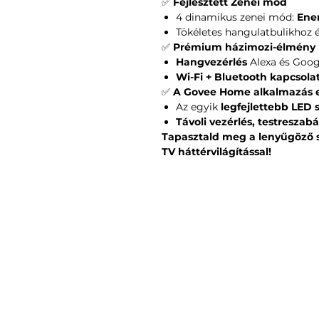
✅
Fejlesztett Zenei mód
4 dinamikus zenei mód:
Ener
Tökéletes hangulatbulikhoz 
✅
Prémium házimozi-élmény
Hangvezérlés
Alexa és Goog
Wi-Fi + Bluetooth kapcsola
✅
A Govee Home alkalmazás e
Az egyik
legfejlettebb LED 
Távoli vezérlés, testreszab
Tapasztald meg a lenyűgöző s
TV háttérvilágítással!