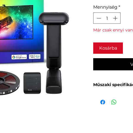
Mennyiség
*
Már csak ennyi van
Kosárba
V
Műszaki specifiká
Modell:
H605C
Kompatibilis T
Hossz:
3.6m (4 s
Szín:
RGBIC
LED sűrűség:
6
Kapcsolat:
Wi-Fi