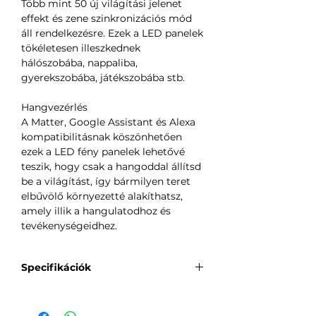
Több mint 50 új világítási jelenet
effekt és zene szinkronizációs mód
áll rendelkezésre. Ezek a LED panelek
tökéletesen illeszkednek
hálószobába, nappaliba,
gyerekszobába, játékszobába stb.
Hangvezérlés
A Matter, Google Assistant és Alexa
kompatibilitásnak köszönhetően
ezek a LED fény panelek lehetővé
teszik, hogy csak a hangoddal állítsd
be a világítást, így bármilyen teret
elbűvölő környezetté alakíthatsz,
amely illik a hangulatodhoz és
tevékenységeidhez.
Specifikációk
Modell:
H8069
Termék neve:
Govee Mini fény panel