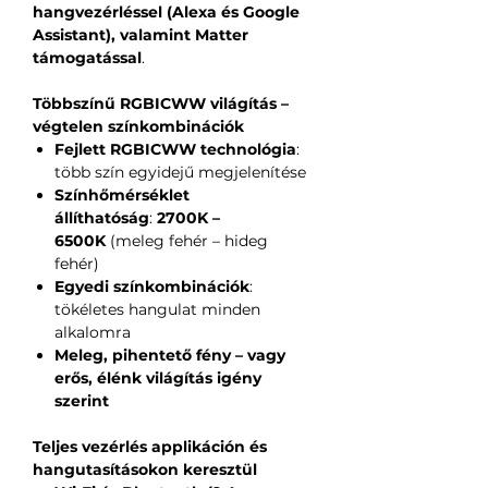
hangvezérléssel (Alexa és Google
Assistant), valamint Matter
támogatással
.
Többszínű RGBICWW világítás –
végtelen színkombinációk
Fejlett RGBICWW technológia
:
több szín egyidejű megjelenítése
Színhőmérséklet
állíthatóság
:
2700K –
6500K
(meleg fehér – hideg
fehér)
Egyedi színkombinációk
:
tökéletes hangulat minden
alkalomra
Meleg, pihentető fény – vagy
erős, élénk világítás igény
szerint
Teljes vezérlés applikáción és
hangutasításokon keresztül