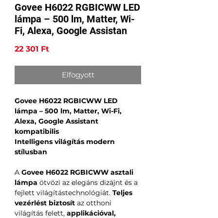
Govee H6022 RGBICWW LED
lámpa – 500 lm, Matter, Wi-
Fi, Alexa, Google Assistan
Ár
22 301 Ft
Elfogyott
Govee H6022 RGBICWW LED
lámpa – 500 lm, Matter, Wi-Fi,
Alexa, Google Assistant
kompatibilis
Intelligens világítás modern
stílusban
A
Govee H6022 RGBICWW asztali
lámpa
ötvözi az elegáns dizájnt és a
fejlett világítástechnológiát.
Teljes
vezérlést biztosít
az otthoni
világítás felett,
applikációval,