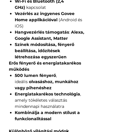
Wi-Fi és Bluetooth (2,4
GHz)
kapcsolat
Vezérlés az ingyenes Govee
Home applikációval
(Android és
iOS)
Hangvezérlés támogatás
:
Alexa,
Google Assistant, Matter
Színek módosítása, fényerő
beállítása, időzítések
létrehozása egyszerűen
Erős fényerő és energiatakarékos
működés
500 lumen fényerő
,
ideális
olvasáshoz, munkához
vagy pihenéshez
Energiatakarékos technológia
,
amely tökéletes választás
mindennapi használatra
Kombinálja a modern stílust a
funkcionalitással
Különböző világítási módok