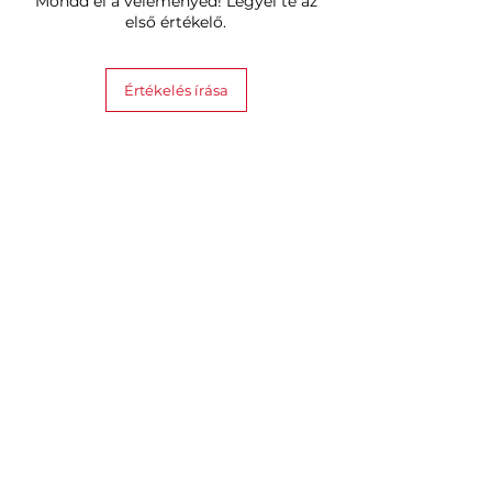
Mondd el a véleményed! Legyél te az
Kapcsolat:
2,4 GHz Wi-Fi +
első értékelő.
Bluetooth
Hangvezérlés támogatás:
Alexa,
Google Assistant, Matter
Értékelés írása
Hasonló termékek