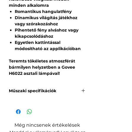
minden alkalomra
Romantikus hangulatfény
Dinamikus világítás játékhoz
vagy szórakozáshoz
Pihentető fény alváshoz vagy
kikapcsolódáshoz
Egyetlen kattintással
módosítható az applikációban
Teremts tökéletes atmoszférát
bármilyen helyzetben a Govee
H6022 asztali lámpával!
Műszaki specifikációk
Modell:
H6022
Színek:
RGBICWW
Fényerő:
500 lm
Még nincsenek értékelések
Színhőmérséklet:
2700K – 6500K