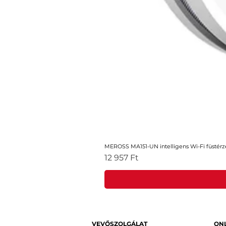
MEROSS MA151-UN intelligens Wi-Fi füstérz
Ár
12 957 Ft
VEVŐSZOLGÁLAT
ONL