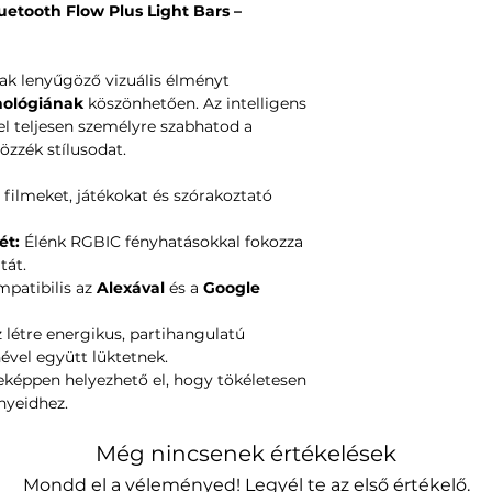
etooth Flow Plus Light Bars –
dak lenyűgöző vizuális élményt
nológiának
köszönhetően. Az intelligens
el teljesen személyre szabhatod a
özzék stílusodat.
a filmeket, játékokat és szórakoztató
ét:
Élénk RGBIC fényhatásokkal fokozza
tát.
patibilis az
Alexával
és a
Google
létre energikus, partihangulatú
nével együtt lüktetnek.
képpen helyezhető el, hogy tökéletesen
nyeidhez.
Még nincsenek értékelések
Mondd el a véleményed! Legyél te az első értékelő.