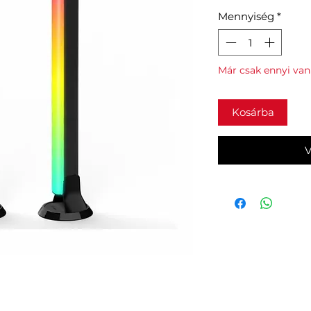
Mennyiség
*
Már csak ennyi van 
Kosárba
V