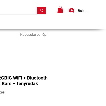
Bejelentkezés
Kapcsolatba lépni
GBIC WiFi + Bluetooth
t Bars – fényrudak
098