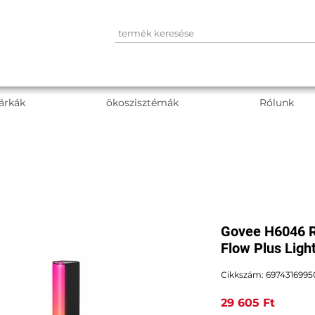
árkák
ökoszisztémák
Rólunk
Govee H6046 R
Flow Plus Ligh
Cikkszám: 6974316995
Ár
29 605 Ft