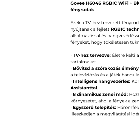
Govee H6046 RGBIC WiFi + Blu
fényrudak
Ezek a TV-hez tervezett fényru
nyújtanak a fejlett
RGBIC tech
alkalmazással és hangvezérléss
fényeket, hogy tökéletesen tükr
•
TV-hez tervezve:
Életre kelti 
tartalmakat.
•
Bővítsd a szórakozás élmény
a televíziózás és a játék hangula
•
Intelligens hangvezérlés:
Kom
Assistanttal
.
•
8 dinamikus zenei mód:
Hozz 
környezetet, ahol a fények a ze
•
Egyszerű telepítés:
Háromféle
illeszkedjen a megvilágítási igé