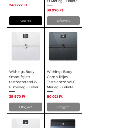
Fi Mérleg - Fekete
Ár
240 222 Ft
Ár
39 970 Ft
Kosárba
Elfogyott
Withings Body
Withings Body
Smart fejlett
Comp Teljes
testösszetétel Wi-
Testelemző Wi-Fi
Fi mérleg - Fehér
Mérleg - Fekete
Ár
Ár
39 970 Ft
80 021 Ft
Elfogyott
Elfogyott