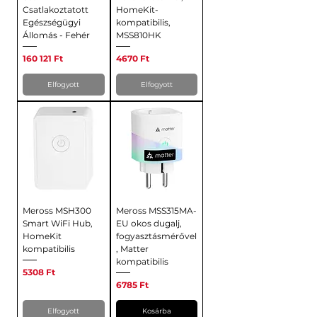
Csatlakoztatott
HomeKit-
Egészségügyi
kompatibilis,
Állomás - Fehér
MSS810HK
Ár
Ár
160 121 Ft
4670 Ft
Elfogyott
Elfogyott
Meross MSH300
Meross MSS315MA-
Smart WiFi Hub,
EU okos dugalj,
HomeKit
fogyasztásmérővel
kompatibilis
, Matter
kompatibilis
Ár
5308 Ft
Ár
6785 Ft
Elfogyott
Kosárba