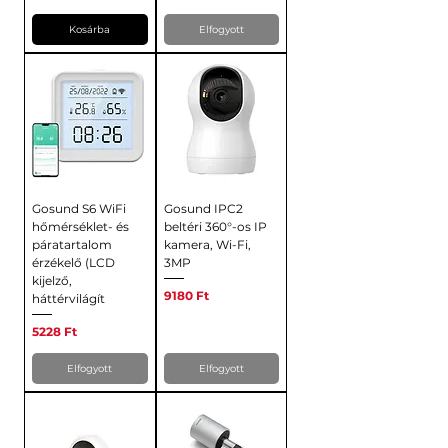
Kosárba
Elfogyott
Gosund S6 WiFi
Gosund IPC2
hőmérséklet- és
beltéri 360°-os IP
páratartalom
kamera, Wi-Fi,
érzékelő (LCD
3MP
kijelző,
Ár
9180 Ft
háttérvilágít
Ár
5228 Ft
Elfogyott
Elfogyott