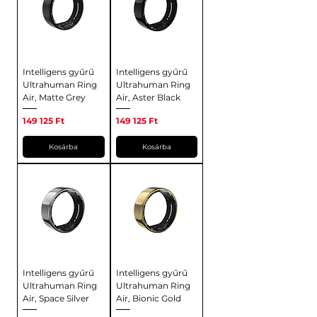
Intelligens gyűrű
Intelligens gyűrű
Ultrahuman Ring
Ultrahuman Ring
Air, Matte Grey
Air, Aster Black
Ár
Ár
149 125 Ft
149 125 Ft
Kosárba
Kosárba
Intelligens gyűrű
Intelligens gyűrű
Ultrahuman Ring
Ultrahuman Ring
Air, Space Silver
Air, Bionic Gold