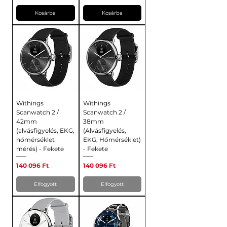
Kosárba
Kosárba
Withings
Withings
Scanwatch 2 /
Scanwatch 2 /
42mm
38mm
(alvásfigyelés, EKG,
(Alvásfigyelés,
hőmérséklet
EKG, Hőmérséklet)
mérés) - Fekete
- Fekete
Ár
Ár
140 096 Ft
140 096 Ft
Elfogyott
Elfogyott