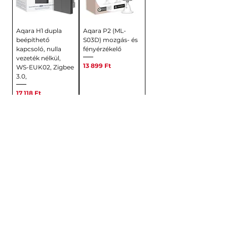
Aqara H1 dupla
Aqara P2 (ML-
beépíthető
S03D) mozgás- és
kapcsoló, nulla
fényérzékelő
vezeték nélkül,
Ár
13 899 Ft
WS-EUK02, Zigbee
3.0,
Ár
17 118 Ft
Kosárba
Kosárba
Nuki Smart Lock
MEROSS OKOS
4.0 okos zár,
WI-FI LED IZZÓ
Matter-
E27, MSL100HK