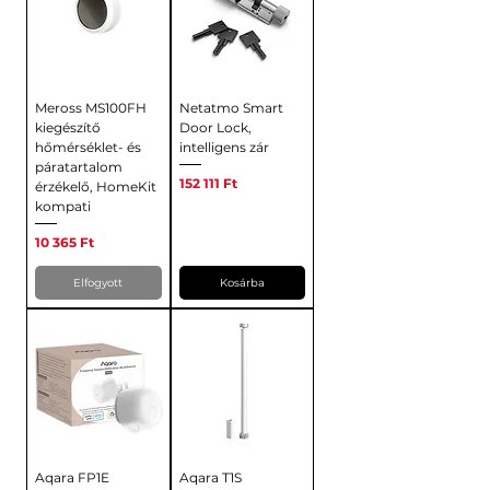
Meross MS100FH
Netatmo Smart
kiegészítő
Door Lock,
hőmérséklet- és
intelligens zár
páratartalom
Ár
152 111 Ft
érzékelő, HomeKit
kompati
Ár
10 365 Ft
Elfogyott
Kosárba
Aqara FP1E
Aqara T1S