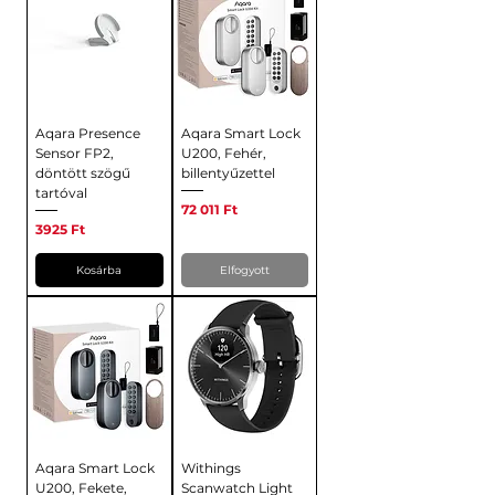
Aqara Presence
Aqara Smart Lock
Sensor FP2,
U200, Fehér,
döntött szögű
billentyűzettel
tartóval
Ár
72 011 Ft
Ár
3925 Ft
Kosárba
Elfogyott
Aqara Smart Lock
Withings
U200, Fekete,
Scanwatch Light