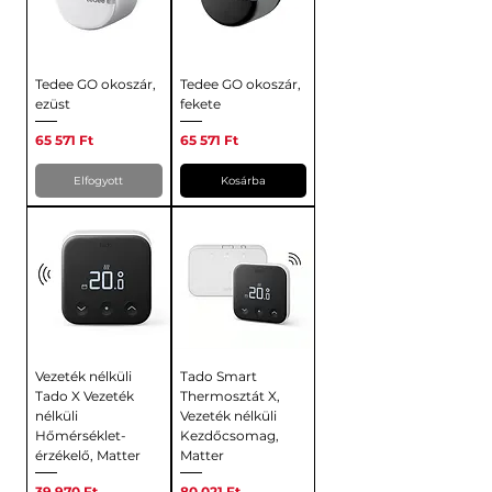
Tedee GO okoszár,
Tedee GO okoszár,
ezüst
fekete
Ár
Ár
65 571 Ft
65 571 Ft
Elfogyott
Kosárba
Vezeték nélküli
Tado Smart
Tado X Vezeték
Thermosztát X,
nélküli
Vezeték nélküli
Hőmérséklet-
Kezdőcsomag,
érzékelő, Matter
Matter
Ár
Ár
39 970 Ft
80 021 Ft