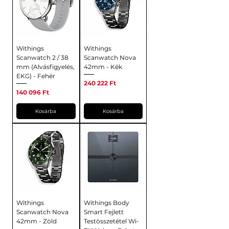
Withings
Withings
Scanwatch 2 / 38
Scanwatch Nova
mm (Alvásfigyelés,
42mm - Kék
EKG) - Fehér
Ár
240 222 Ft
Ár
140 096 Ft
Kosárba
Kosárba
Withings
Withings Body
Scanwatch Nova
Smart Fejlett
42mm - Zöld
Testösszetétel Wi-