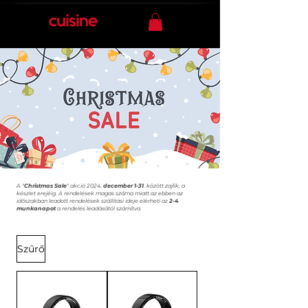
A "
Christmas Sale
" akció 2024.
december 1-31
. között zajlik, a
készlet erejéig. A rendelések magas száma miatt az ebben az
időszakban leadott rendelések szállítási ideje elérheti az
2-4
munkanapot
a rendelés leadásától számítva.
Szűrő