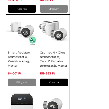
Kosárba
Elfogyott
Smart Radiátor
Csomag 4 x Okos
Termosztát X -
termosztát fej
Kezdőcsomag,
Tado X Radiátor
Matter
termosztát, Matter
Ár
Ár
64 001 Ft
159 883 Ft
Elfogyott
Kosárba