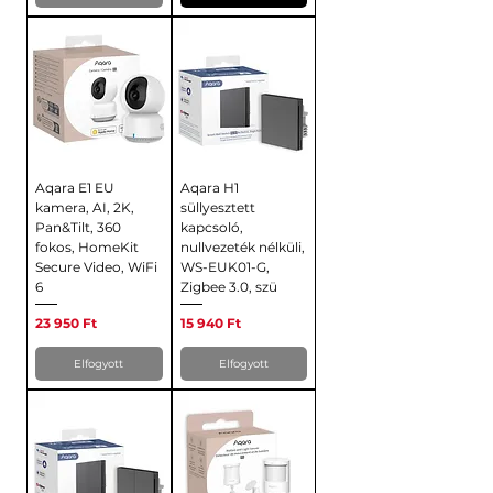
Aqara E1 EU
Aqara H1
kamera, AI, 2K,
süllyesztett
Pan&Tilt, 360
kapcsoló,
fokos, HomeKit
nullvezeték nélküli,
Secure Video, WiFi
WS-EUK01-G,
6
Zigbee 3.0, szü
Ár
Ár
23 950 Ft
15 940 Ft
Elfogyott
Elfogyott