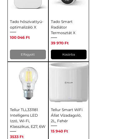
Tado hőszivattyú-
Tado Smart
optimalizáló X
Radiátor
Termosztát X
Ár
100 046 Ft
Ár
39 970 Ft
Elfogyott
Kosárba
Tellur TLL331181
Tellur Smart WiFi
Intelligens LED
Állat Vízadagoló,
Izzó, Wi-Fi,
2L, Fehér
Klasszikus, E27, 6W
Ár
15 940 Ft
Ár
3533 Ft