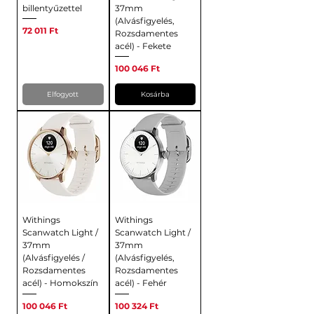
billentyűzettel
37mm
(Alvásfigyelés,
Ár
72 011 Ft
Rozsdamentes
acél) - Fekete
Ár
100 046 Ft
Elfogyott
Kosárba
Withings
Withings
Scanwatch Light /
Scanwatch Light /
37mm
37mm
(Alvásfigyelés /
(Alvásfigyelés,
Rozsdamentes
Rozsdamentes
acél) - Homokszín
acél) - Fehér
Ár
Ár
100 046 Ft
100 324 Ft