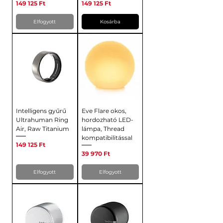
Ár
Ár
149 125 Ft
149 125 Ft
Elfogyott
Kosárba
Intelligens gyűrű
Eve Flare okos,
Ultrahuman Ring
hordozható LED-
Air, Raw Titanium
lámpa, Thread
kompatibilitással
Ár
149 125 Ft
Ár
39 970 Ft
Elfogyott
Elfogyott