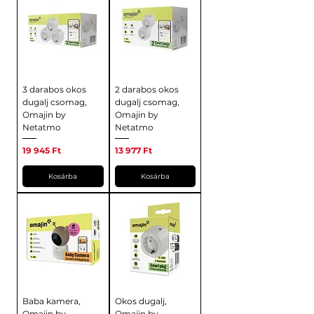
3 darabos okos
2 darabos okos
dugalj csomag,
dugalj csomag,
Omajin by
Omajin by
Netatmo
Netatmo
Ár
Ár
19 945 Ft
13 977 Ft
Kosárba
Kosárba
Baba kamera,
Okos dugalj,
Omajin by
Omajin by