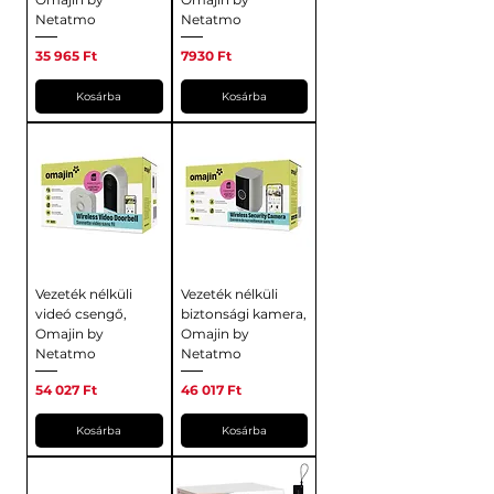
Netatmo
Netatmo
Ár
Ár
35 965 Ft
7930 Ft
Kosárba
Kosárba
Vezeték nélküli
Vezeték nélküli
videó csengő,
biztonsági kamera,
Omajin by
Omajin by
Netatmo
Netatmo
Ár
Ár
54 027 Ft
46 017 Ft
Kosárba
Kosárba