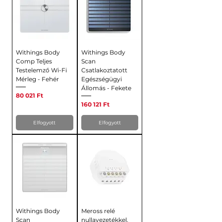
Withings Body
Withings Body
Comp Teljes
Scan
Testelemző Wi-Fi
Csatlakoztatott
Mérleg - Fehér
Egészségügyi
Állomás - Fekete
Ár
80 021 Ft
Ár
160 121 Ft
Elfogyott
Elfogyott
Withings Body
Meross relé
Scan
nullavezetékkel,