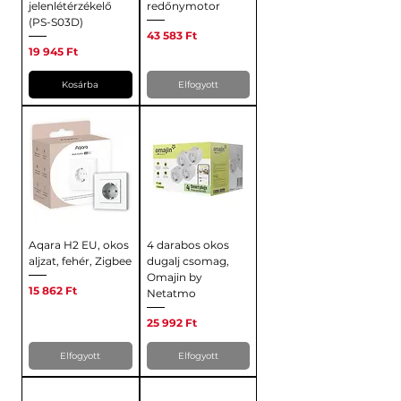
jelenlétérzékelő
redőnymotor
(PS-S03D)
Ár
43 583 Ft
Ár
19 945 Ft
Kosárba
Elfogyott
Aqara H2 EU, okos
4 darabos okos
aljzat, fehér, Zigbee
dugalj csomag,
Omajin by
Ár
15 862 Ft
Netatmo
Ár
25 992 Ft
Elfogyott
Elfogyott