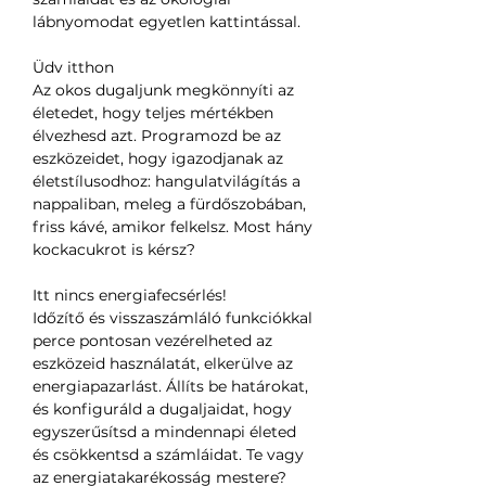
lábnyomodat egyetlen kattintással.
Üdv itthon
Az okos dugaljunk megkönnyíti az
életedet, hogy teljes mértékben
élvezhesd azt. Programozd be az
eszközeidet, hogy igazodjanak az
életstílusodhoz: hangulatvilágítás a
nappaliban, meleg a fürdőszobában,
friss kávé, amikor felkelsz. Most hány
kockacukrot is kérsz?
Itt nincs energiafecsérlés!
Időzítő és visszaszámláló funkciókkal
perce pontosan vezérelheted az
eszközeid használatát, elkerülve az
energiapazarlást. Állíts be határokat,
és konfiguráld a dugaljaidat, hogy
egyszerűsítsd a mindennapi életed
és csökkentsd a számláidat. Te vagy
az energiatakarékosság mestere?