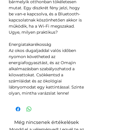
bármelyik otthonban tökéletesen
mutat. Egy diszkrét fény jelzi, hogy
be van-e kapcsolva, és a Bluetooth-
kapcsolatnak köszönhetően akkor is
működik, ha a Wi-Fi megszakad.
Ugye, milyen praktikus?
Energiatakarékosság
Az okos dugaljaddal valós időben
nyomon követheted az
energiafogyasztást, és az Omajin
alkalmazásban szabályozhatod a
kilowattokat. Csökkentsd a
számláidat és az ökológiai
lábnyomodat egy kattintással. Szinte
olyan, mintha varázslat lenne!
Még nincsenek értékelések
Mondd el a véleményed! Legyél te az