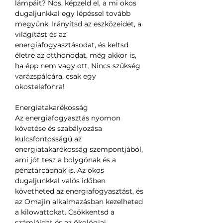
lámpáit? Nos, képzeld el, a mi okos
dugaljunkkal egy lépéssel tovább
megyünk. Irányítsd az eszközeidet, a
világítást és az
energiafogyasztásodat, és keltsd
életre az otthonodat, még akkor is,
ha épp nem vagy ott. Nincs szükség
varázspálcára, csak egy
okostelefonra!
Energiatakarékosság
Az energiafogyasztás nyomon
követése és szabályozása
kulcsfontosságú az
energiatakarékosság szempontjából,
ami jót tesz a bolygónak és a
pénztárcádnak is. Az okos
dugaljunkkal valós időben
követheted az energiafogyasztást, és
az Omajin alkalmazásban kezelheted
a kilowattokat. Csökkentsd a
számláidat és az ökológiai