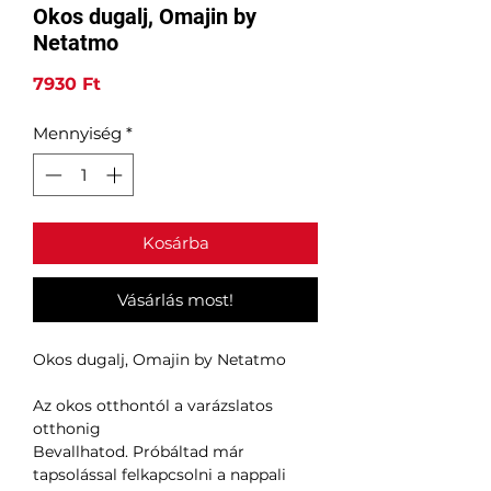
Okos dugalj, Omajin by
Netatmo
Ár
7930 Ft
Mennyiség
*
Kosárba
Vásárlás most!
Okos dugalj, Omajin by Netatmo
Az okos otthontól a varázslatos
otthonig
Bevallhatod. Próbáltad már
tapsolással felkapcsolni a nappali