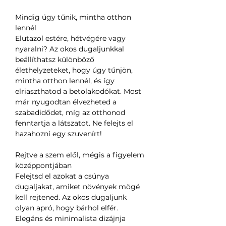
Mindig úgy tűnik, mintha otthon
lennél
Elutazol estére, hétvégére vagy
nyaralni? Az okos dugaljunkkal
beállíthatsz különböző
élethelyzeteket, hogy úgy tűnjön,
mintha otthon lennél, és így
elriaszthatod a betolakodókat. Most
már nyugodtan élvezheted a
szabadidődet, míg az otthonod
fenntartja a látszatot. Ne felejts el
hazahozni egy szuvenírt!
Rejtve a szem elől, mégis a figyelem
középpontjában
Felejtsd el azokat a csúnya
dugaljakat, amiket növények mögé
kell rejtened. Az okos dugaljunk
olyan apró, hogy bárhol elfér.
Elegáns és minimalista dizájnja