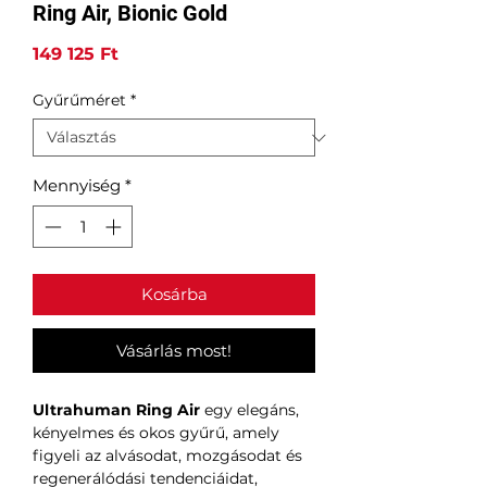
Ring Air, Bionic Gold
Ár
149 125 Ft
Gyűrűméret
*
Mennyiség
*
Kosárba
Vásárlás most!
Ultrahuman Ring Air
egy elegáns,
kényelmes és okos gyűrű, amely
figyeli az alvásodat, mozgásodat és
regenerálódási tendenciáidat,