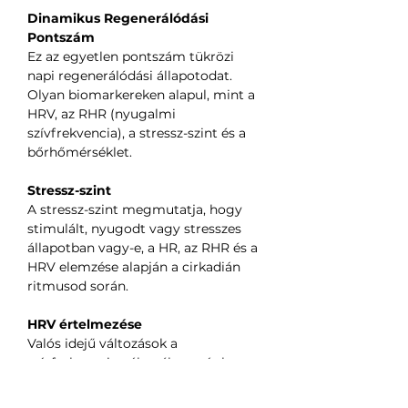
Dinamikus Regenerálódási
Pontszám
Ez az egyetlen pontszám tükrözi
napi regenerálódási állapotodat.
Olyan biomarkereken alapul, mint a
HRV, az RHR (nyugalmi
szívfrekvencia), a stressz-szint és a
bőrhőmérséklet.
Stressz-szint
A stressz-szint megmutatja, hogy
stimulált, nyugodt vagy stresszes
állapotban vagy-e, a HR, az RHR és a
HRV elemzése alapján a cirkadián
ritmusod során.
HRV értelmezése
Valós idejű változások a
szívfrekvencia-változékonyságban
(HRV), gyakorlati útmutatóval annak
javításához.