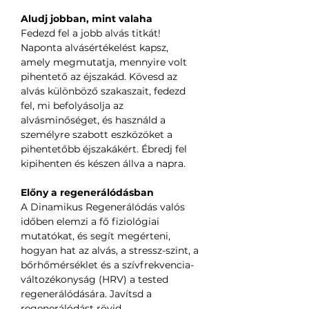
Aludj jobban, mint valaha
Fedezd fel a jobb alvás titkát!
Naponta alvásértékelést kapsz,
amely megmutatja, mennyire volt
pihentető az éjszakád. Kövesd az
alvás különböző szakaszait, fedezd
fel, mi befolyásolja az
alvásminőséget, és használd a
személyre szabott eszközöket a
pihentetőbb éjszakákért. Ébredj fel
kipihenten és készen állva a napra.
Előny a regenerálódásban
A Dinamikus Regenerálódás valós
időben elemzi a fő fiziológiai
mutatókat, és segít megérteni,
hogyan hat az alvás, a stressz-szint, a
bőrhőmérséklet és a szívfrekvencia-
változékonyság (HRV) a tested
regenerálódására. Javítsd a
regenerálódást rövid