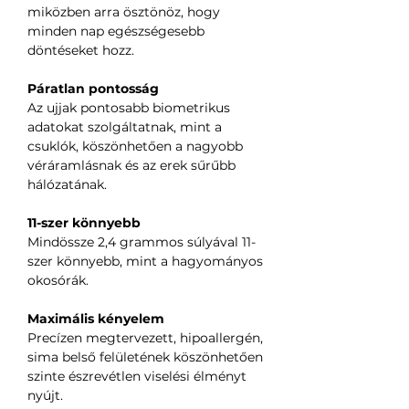
miközben arra ösztönöz, hogy
minden nap egészségesebb
döntéseket hozz.
Páratlan pontosság
Az ujjak pontosabb biometrikus
adatokat szolgáltatnak, mint a
csuklók, köszönhetően a nagyobb
véráramlásnak és az erek sűrűbb
hálózatának.
11-szer könnyebb
Mindössze 2,4 grammos súlyával 11-
szer könnyebb, mint a hagyományos
okosórák.
Maximális kényelem
Precízen megtervezett, hipoallergén,
sima belső felületének köszönhetően
szinte észrevétlen viselési élményt
nyújt.