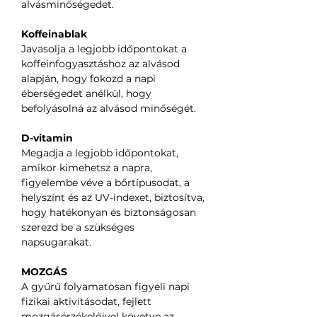
alvásminőségedet.
Koffeinablak
Javasolja a legjobb időpontokat a
koffeinfogyasztáshoz az alvásod
alapján, hogy fokozd a napi
éberségedet anélkül, hogy
befolyásolná az alvásod minőségét.
D-vitamin
Megadja a legjobb időpontokat,
amikor kimehetsz a napra,
figyelembe véve a bőrtípusodat, a
helyszínt és az UV-indexet, biztosítva,
hogy hatékonyan és biztonságosan
szerezd be a szükséges
napsugarakat.
MOZGÁS
A gyűrű folyamatosan figyeli napi
fizikai aktivitásodat, fejlett
mozgásérzékelőivel követve az