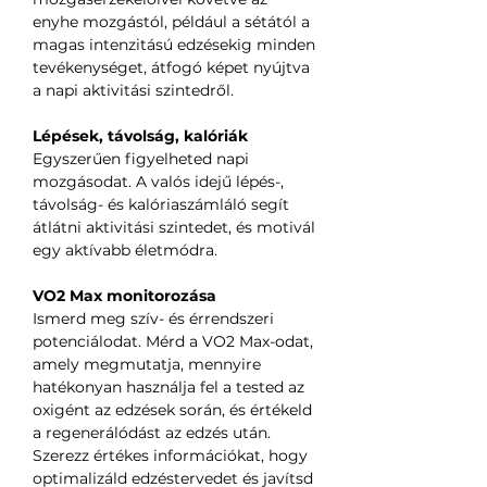
enyhe mozgástól, például a sétától a
magas intenzitású edzésekig minden
tevékenységet, átfogó képet nyújtva
a napi aktivitási szintedről.
Lépések, távolság, kalóriák
Egyszerűen figyelheted napi
mozgásodat. A valós idejű lépés-,
távolság- és kalóriaszámláló segít
átlátni aktivitási szintedet, és motivál
egy aktívabb életmódra.
VO2 Max monitorozása
Ismerd meg szív- és érrendszeri
potenciálodat. Mérd a VO2 Max-odat,
amely megmutatja, mennyire
hatékonyan használja fel a tested az
oxigént az edzések során, és értékeld
a regenerálódást az edzés után.
Szerezz értékes információkat, hogy
optimalizáld edzéstervedet és javítsd