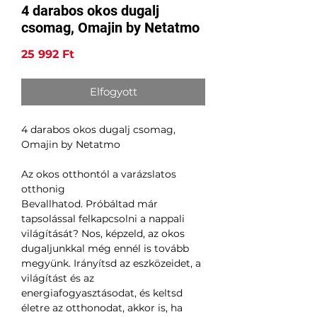
4 darabos okos dugalj
csomag, Omajin by Netatmo
Ár
25 992 Ft
Elfogyott
4 darabos okos dugalj csomag,
Omajin by Netatmo
Az okos otthontól a varázslatos
otthonig
Bevallhatod. Próbáltad már
tapsolással felkapcsolni a nappali
világítását? Nos, képzeld, az okos
dugaljunkkal még ennél is tovább
megyünk. Irányítsd az eszközeidet, a
világítást és az
energiafogyasztásodat, és keltsd
életre az otthonodat, akkor is, ha