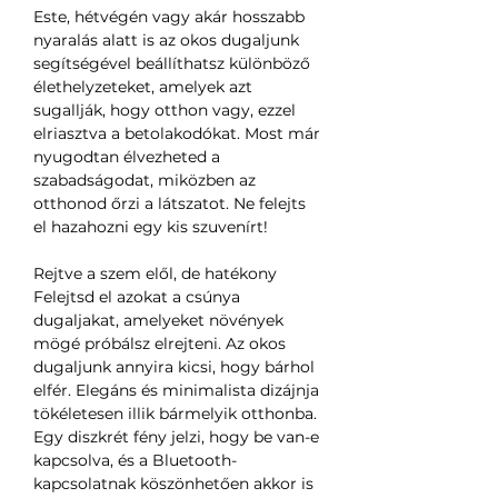
Este, hétvégén vagy akár hosszabb
nyaralás alatt is az okos dugaljunk
segítségével beállíthatsz különböző
élethelyzeteket, amelyek azt
sugallják, hogy otthon vagy, ezzel
elriasztva a betolakodókat. Most már
nyugodtan élvezheted a
szabadságodat, miközben az
otthonod őrzi a látszatot. Ne felejts
el hazahozni egy kis szuvenírt!
Rejtve a szem elől, de hatékony
Felejtsd el azokat a csúnya
dugaljakat, amelyeket növények
mögé próbálsz elrejteni. Az okos
dugaljunk annyira kicsi, hogy bárhol
elfér. Elegáns és minimalista dizájnja
tökéletesen illik bármelyik otthonba.
Egy diszkrét fény jelzi, hogy be van-e
kapcsolva, és a Bluetooth-
kapcsolatnak köszönhetően akkor is