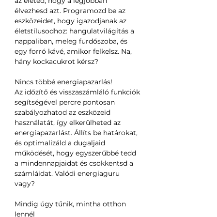
az életed, hogy a legjobban
élvezhesd azt. Programozd be az
eszközeidet, hogy igazodjanak az
életstílusodhoz: hangulatvilágítás a
nappaliban, meleg fürdőszoba, és
egy forró kávé, amikor felkelsz. Na,
hány kockacukrot kérsz?
Nincs többé energiapazarlás!
Az időzítő és visszaszámláló funkciók
segítségével percre pontosan
szabályozhatod az eszközeid
használatát, így elkerülheted az
energiapazarlást. Állíts be határokat,
és optimalizáld a dugaljaid
működését, hogy egyszerűbbé tedd
a mindennapjaidat és csökkentsd a
számláidat. Valódi energiaguru
vagy?
Mindig úgy tűnik, mintha otthon
lennél