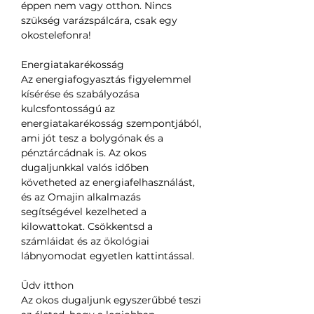
éppen nem vagy otthon. Nincs
szükség varázspálcára, csak egy
okostelefonra!
Energiatakarékosság
Az energiafogyasztás figyelemmel
kísérése és szabályozása
kulcsfontosságú az
energiatakarékosság szempontjából,
ami jót tesz a bolygónak és a
pénztárcádnak is. Az okos
dugaljunkkal valós időben
követheted az energiafelhasználást,
és az Omajin alkalmazás
segítségével kezelheted a
kilowattokat. Csökkentsd a
számláidat és az ökológiai
lábnyomodat egyetlen kattintással.
Üdv itthon
Az okos dugaljunk egyszerűbbé teszi