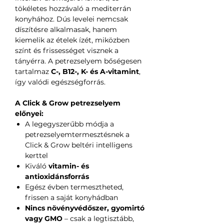
tökéletes hozzávaló a mediterrán
konyhához. Dús levelei nemcsak
díszítésre alkalmasak, hanem
kiemelik az ételek ízét, miközben
színt és frissességet visznek a
tányérra. A petrezselyem bőségesen
tartalmaz
C-, B12-, K- és A-vitamint
,
így valódi egészségforrás.
A Click & Grow petrezselyem
előnyei:
A legegyszerűbb módja a
petrezselyemtermesztésnek a
Click & Grow beltéri intelligens
kerttel
Kiváló
vitamin- és
antioxidánsforrás
Egész évben termesztheted,
frissen a saját konyhádban
Nincs növényvédőszer, gyomirtó
vagy GMO
– csak a legtisztább,