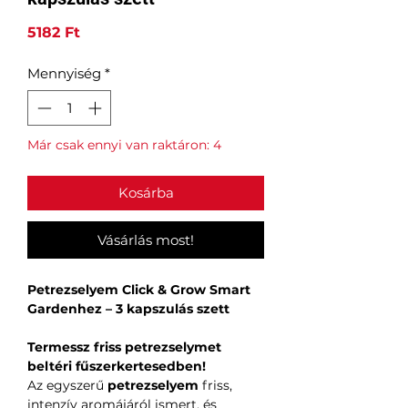
Ár
5182 Ft
Mennyiség
*
Már csak ennyi van raktáron: 4
Kosárba
Vásárlás most!
Petrezselyem Click & Grow Smart
Gardenhez – 3 kapszulás szett
Termessz friss petrezselymet
beltéri fűszerkertesedben!
Az egyszerű
petrezselyem
friss,
intenzív aromájáról ismert, és