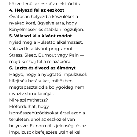
közvetlenül az eszköz elektródáira.
4. Helyezd fel az eszközt
Óvatosan helyezd a készüléket a
nyakad köré, ügyelve arra, hogy
kényelmesen és stabilan rögzüljön.
5. Válaszd ki a kívánt módot
Nyisd meg a Pulsetto alkalmazást,
válaszd ki a kívánt programot —
Stress, Sleep, Burnout vagy Pain —
majd készülj fel a relaxációra.
6. Lazíts és élvezd az élményt
Hagyd, hogy a nyugtató impulzusok
kifejtsék hatásukat, miközben
megtapasztalod a bolygóideg nem
invazív stimulációját.
Mire számíthatsz?
Előfordulhat, hogy
izomösszehúzódásokat érzel azon a
területen, ahol az eszköz el van
helyezve. Ez normális jelenség, és az
impulzusok befejezése után el kell