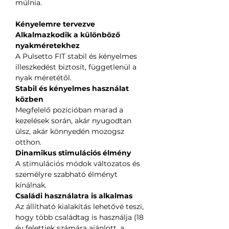
múlnia.
Kényelemre tervezve
Alkalmazkodik a különböző
nyakméretekhez
A Pulsetto FIT stabil és kényelmes
illeszkedést biztosít, függetlenül a
nyak méretétől.
Stabil és kényelmes használat
közben
Megfelelő pozícióban marad a
kezelések során, akár nyugodtan
ülsz, akár könnyedén mozogsz
otthon.
Dinamikus stimulációs élmény
A stimulációs módok változatos és
személyre szabható élményt
kínálnak.
Családi használatra is alkalmas
Az állítható kialakítás lehetővé teszi,
hogy több családtag is használja (18
év felettiek számára ajánlott, a