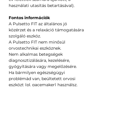
használati utasítás betartásával).
Fontos információk
A Pulsetto FIT az általános jó
közérzet és a relaxáció támogatására
szolgáló eszköz.
A Pulsetto FIT nem minősül
orvostechnikai eszköznek.
Nem alkalmas betegségek
diagnosztizálására, kezelésére,
gyógyítására vagy megelőzésére.
Ha bármilyen egészségügyi
problémád van, beültetett orvosi
eszközt (pl. pacemaker) használsz,
vagy egészségügyi aggályod merül
fel, használat előtt konzultálj
orvosoddal.
Az eredmények egyénenként
eltérhetnek.