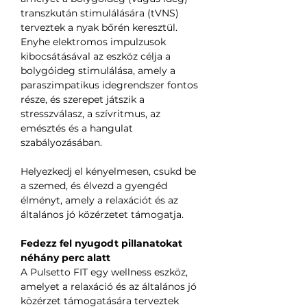
transzkután stimulálására (tVNS)
terveztek a nyak bőrén keresztül.
Enyhe elektromos impulzusok
kibocsátásával az eszköz célja a
bolygóideg stimulálása, amely a
paraszimpatikus idegrendszer fontos
része, és szerepet játszik a
stresszválasz, a szívritmus, az
emésztés és a hangulat
szabályozásában.
Helyezkedj el kényelmesen, csukd be
a szemed, és élvezd a gyengéd
élményt, amely a relaxációt és az
általános jó közérzetet támogatja.
Fedezz fel nyugodt pillanatokat
néhány perc alatt
A Pulsetto FIT egy wellness eszköz,
amelyet a relaxáció és az általános jó
közérzet támogatására terveztek