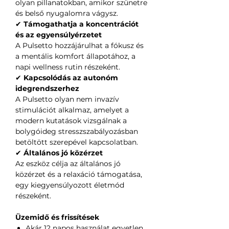
olyan pillanatokban, amikor szünetre
és belső nyugalomra vágysz.
✔
Támogathatja a koncentrációt
és az egyensúlyérzetet
A Pulsetto hozzájárulhat a fókusz és
a mentális komfort állapotához, a
napi wellness rutin részeként.
✔
Kapcsolódás az autonóm
idegrendszerhez
A Pulsetto olyan nem invazív
stimulációt alkalmaz, amelyet a
modern kutatások vizsgálnak a
bolygóideg stresszszabályozásban
betöltött szerepével kapcsolatban.
✔
Általános jó közérzet
Az eszköz célja az általános jó
közérzet és a relaxáció támogatása,
egy kiegyensúlyozott életmód
részeként.
Üzemidő és frissítések
Akár 12 napos használat egyetlen