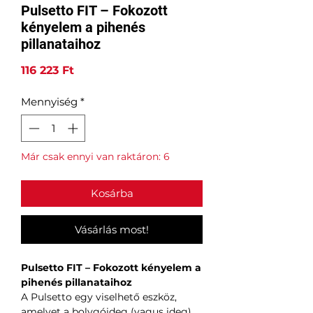
Pulsetto FIT – Fokozott
kényelem a pihenés
pillanataihoz
Ár
116 223 Ft
Mennyiség
*
Már csak ennyi van raktáron: 6
Kosárba
Vásárlás most!
Pulsetto FIT – Fokozott kényelem a
pihenés pillanataihoz
A Pulsetto egy viselhető eszköz,
amelyet a bolygóideg (vagus ideg)