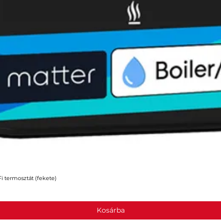
 termosztát (fekete)
Gyorsnézet
Kosárba