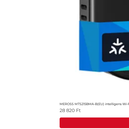
MEROSS MTS215BMA-B(EU) intelligens Wi-Fi
Ár
28 820 Ft