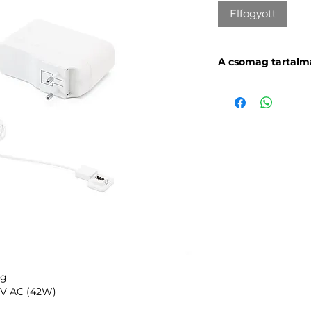
Elfogyott
A csomag tartalm
tápegység
ég
0V AC (42W)