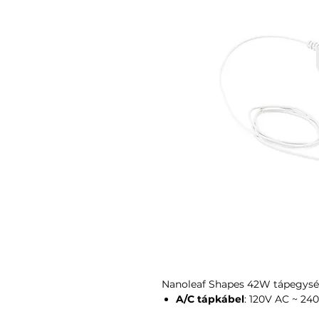
Nanoleaf Shapes 42W tápegys
A/C tápkábel
: 120V AC ~ 24