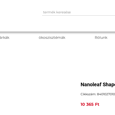
árkák
ökoszisztémák
Rólunk
Nanoleaf Shap
Cikkszám: 840102701
Ár
10 365 Ft