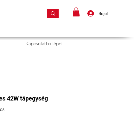
Bejelentkezés
Kapcsolatba lépni
es 42W tápegység
005