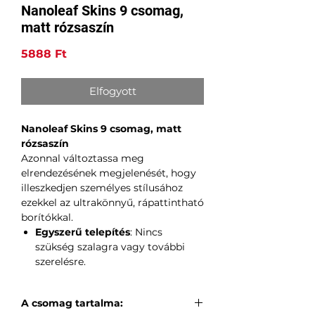
Nanoleaf Skins 9 csomag,
matt rózsaszín
Ár
5888 Ft
Elfogyott
Nanoleaf Skins 9 csomag, matt
rózsaszín
Azonnal változtassa meg
elrendezésének megjelenését, hogy
illeszkedjen személyes stílusához
ezekkel az ultrakönnyű, rápattintható
borítókkal.
Egyszerű telepítés
: Nincs
szükség szalagra vagy további
szerelésre.
A csomag tartalma: