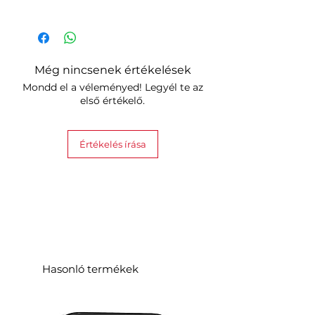
9 db Skin borító
9 db rögzítőfedél
Még nincsenek értékelések
Mondd el a véleményed! Legyél te az
első értékelő.
Értékelés írása
Hasonló termékek