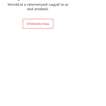
Mondd el a véleményed! Legyél te az
Foglalat: E26/E27/B22
első értékelő.
Átlagos fényerő: 806 lumen
Maximális fényerő: 1100 lumen
Fényszög: ~220°
Értékelés írása
Szín:
Színhőmérséklet: 2700K - 6500K
Színcsatorna konfiguráció:
RGBCW
Színlehetőségek: 16M+ szín (színek
és állítható fehér)
Színvisszaadási index (CRI): ≥90
Fényhatékonyság: ~90 lm/W
Vezérlés:
Hasonló termékek
Indulási idő: <0.5 másodperc
A Nanoleaf alkalmazás: Vezérlés
Nanoleaf App segítségével
(Android és iOS) mobil/tablet
eszközökhöz vagy Asztali
Alkalmazással (thread border
router szükséges).
Hangvezérlés: Apple Home,