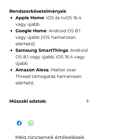
Rendszerkövetelmények
:
Apple Home
: iOS és tvOS 16.4
vagy újabb
Google Home
: Android OS 8.1
vagy újabb (iOS hamarosan
elérhető)
Samsung SmartThings
: Android
OS 8.1 vagy újabb, iOS 16.4 vagy
újabb
Amazon Alexa
: Matter over
Thread támogatás hamarosan
elérhető.
Műszaki adatok:
Általános:
Méretek: 6.1 cm x 11.1 cm
Átmérő: 6 cm
Forma: A19/A60
Még nincsenek értékelések
(Rhombicosidodecahedron)