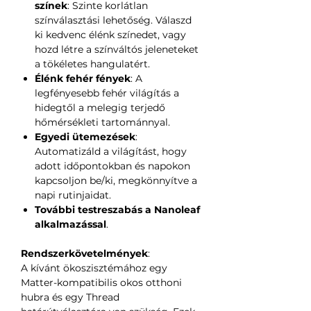
színek
: Szinte korlátlan
színválasztási lehetőség. Válaszd
ki kedvenc élénk színedet, vagy
hozd létre a színváltós jeleneteket
a tökéletes hangulatért.
Élénk fehér fények
: A
legfényesebb fehér világítás a
hidegtől a melegig terjedő
hőmérsékleti tartománnyal.
Egyedi ütemezések
:
Automatizáld a világítást, hogy
adott időpontokban és napokon
kapcsoljon be/ki, megkönnyítve a
napi rutinjaidat.
További testreszabás a Nanoleaf
alkalmazással
.
Rendszerkövetelmények
:
A kívánt ökoszisztémához egy
Matter-kompatibilis okos otthoni
hubra és egy Thread