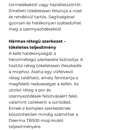
törmelékektől vagy háziállatszőrtől.
Emellett tökéletesen felszívja a vizet
és rendkívül tartós. Segítségével
gyorsan és hatékonyan szabadulhat
meg a szennyeződésektől.
Hármas rétegű szerkezet –
tökéletes teljesítmény
A kefe hatékonyságát a
háromrétegű szerkezete biztosítja. A
tisztító réteg tökéletesen illeszkedik
a mophoz. Alatta egy vízfelvevő
réteg található, amely fenntartja a
megfelelő nedvességet a kefén. Az
utolsó réteg a por és
szennyeződések felszívásáért felel,
valamint csökkenti a súrlódást.
Ennek a komplex szerkezetnek
köszönhetően mindig számíthat a
Deerma TB500 mop kiváló
teljesítményére.