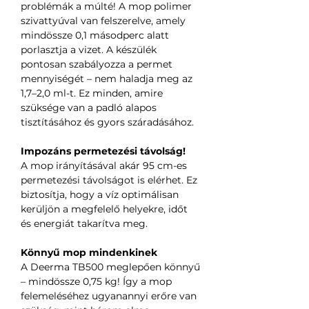
problémák a múlté! A mop polimer
szivattyúval van felszerelve, amely
mindössze 0,1 másodperc alatt
porlasztja a vizet. A készülék
pontosan szabályozza a permet
mennyiségét – nem haladja meg az
1,7–2,0 ml-t. Ez minden, amire
szüksége van a padló alapos
tisztításához és gyors száradásához.
Impozáns permetezési távolság!
A mop irányításával akár 95 cm-es
permetezési távolságot is elérhet. Ez
biztosítja, hogy a víz optimálisan
kerüljön a megfelelő helyekre, időt
és energiát takarítva meg.
Könnyű mop mindenkinek
A Deerma TB500 meglepően könnyű
– mindössze 0,75 kg! Így a mop
felemeléséhez ugyanannyi erőre van