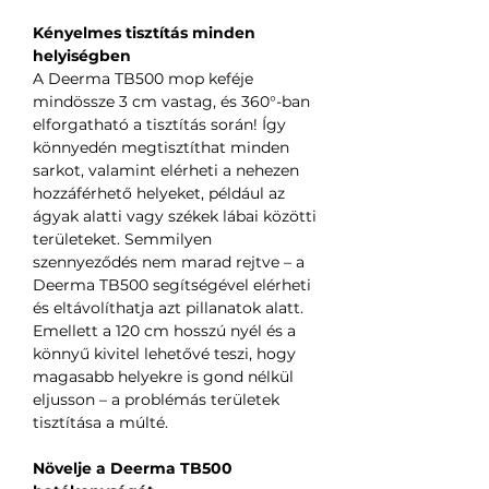
Kényelmes tisztítás minden
helyiségben
A Deerma TB500 mop keféje
mindössze 3 cm vastag, és 360°-ban
elforgatható a tisztítás során! Így
könnyedén megtisztíthat minden
sarkot, valamint elérheti a nehezen
hozzáférhető helyeket, például az
ágyak alatti vagy székek lábai közötti
területeket. Semmilyen
szennyeződés nem marad rejtve – a
Deerma TB500 segítségével elérheti
és eltávolíthatja azt pillanatok alatt.
Emellett a 120 cm hosszú nyél és a
könnyű kivitel lehetővé teszi, hogy
magasabb helyekre is gond nélkül
eljusson – a problémás területek
tisztítása a múlté.
Növelje a Deerma TB500