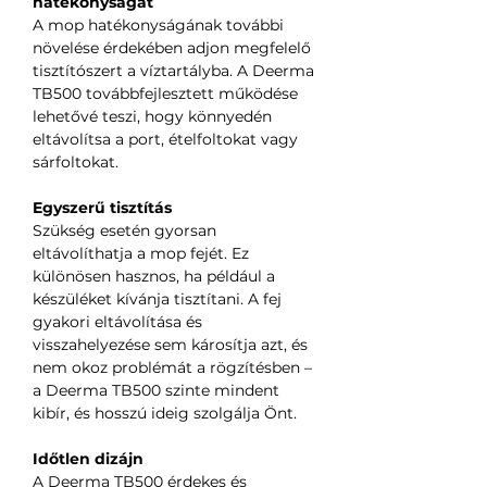
hatékonyságát
A mop hatékonyságának további
növelése érdekében adjon megfelelő
tisztítószert a víztartályba. A Deerma
TB500 továbbfejlesztett működése
lehetővé teszi, hogy könnyedén
eltávolítsa a port, ételfoltokat vagy
sárfoltokat.
Egyszerű tisztítás
Szükség esetén gyorsan
eltávolíthatja a mop fejét. Ez
különösen hasznos, ha például a
készüléket kívánja tisztítani. A fej
gyakori eltávolítása és
visszahelyezése sem károsítja azt, és
nem okoz problémát a rögzítésben –
a Deerma TB500 szinte mindent
kibír, és hosszú ideig szolgálja Önt.
Időtlen dizájn
A Deerma TB500 érdekes és