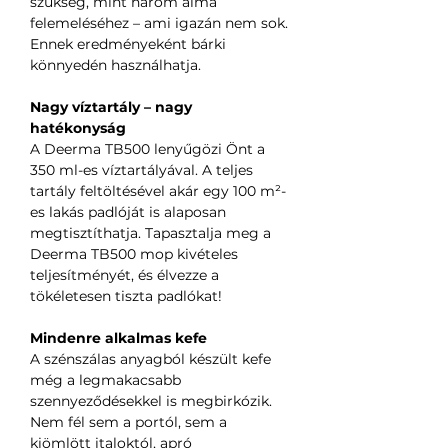
szükség, mint három alma
felemeléséhez – ami igazán nem sok.
Ennek eredményeként bárki
könnyedén használhatja.
Nagy víztartály – nagy
hatékonyság
A Deerma TB500 lenyűgözi Önt a
350 ml-es víztartályával. A teljes
tartály feltöltésével akár egy 100 m²-
es lakás padlóját is alaposan
megtisztíthatja. Tapasztalja meg a
Deerma TB500 mop kivételes
teljesítményét, és élvezze a
tökéletesen tiszta padlókat!
Mindenre alkalmas kefe
A szénszálas anyagból készült kefe
még a legmakacsabb
szennyeződésekkel is megbirkózik.
Nem fél sem a portól, sem a
kiömlött italoktól, apró