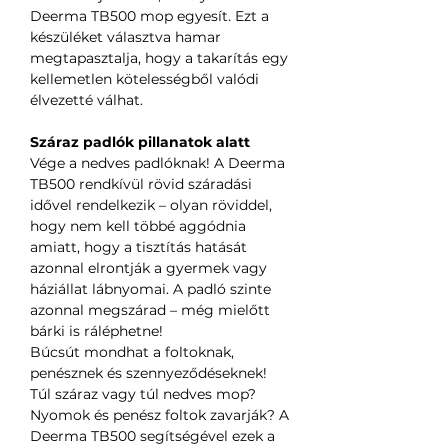
Deerma TB500 mop egyesít. Ezt a
készüléket választva hamar
megtapasztalja, hogy a takarítás egy
kellemetlen kötelességből valódi
élvezetté válhat.
Száraz padlók pillanatok alatt
Vége a nedves padlóknak! A Deerma
TB500 rendkívül rövid száradási
idővel rendelkezik – olyan röviddel,
hogy nem kell többé aggódnia
amiatt, hogy a tisztítás hatását
azonnal elrontják a gyermek vagy
háziállat lábnyomai. A padló szinte
azonnal megszárad – még mielőtt
bárki is ráléphetne!
Búcsút mondhat a foltoknak,
penésznek és szennyeződéseknek!
Túl száraz vagy túl nedves mop?
Nyomok és penész foltok zavarják? A
Deerma TB500 segítségével ezek a