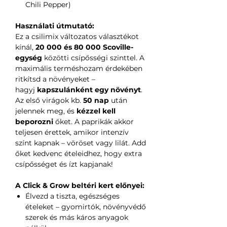
Chili Pepper)
Használati útmutató:
Ez a csilimix változatos választékot
kínál,
20 000 és 80 000 Scoville-
egység
közötti csípősségi szinttel. A
maximális terméshozam érdekében
ritkítsd a növényeket –
hagyj
kapszulánként egy növényt
.
Az első virágok kb.
50 nap
után
jelennek meg, és
kézzel kell
beporozni
őket. A paprikák akkor
teljesen érettek, amikor intenzív
színt kapnak – vöröset vagy lilát. Add
őket kedvenc ételeidhez, hogy extra
csípősséget és ízt kapjanak!
A Click & Grow beltéri kert előnyei:
Élvezd a tiszta, egészséges
ételeket – gyomirtók, növényvédő
szerek és más káros anyagok