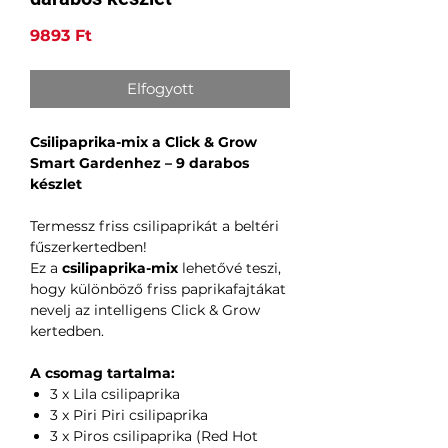
Ár
9893 Ft
Elfogyott
Csilipaprika-mix a Click & Grow
Smart Gardenhez – 9 darabos
készlet
Termessz friss csilipaprikát a beltéri
fűszerkertedben!
Ez a
csilipaprika-mix
lehetővé teszi,
hogy különböző friss paprikafajtákat
nevelj az intelligens Click & Grow
kertedben.
A csomag tartalma:
3 x Lila csilipaprika
3 x Piri Piri csilipaprika
3 x Piros csilipaprika (Red Hot