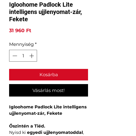
Igloohome Padlock Lite
intelligens ujjlenyomat-zár,
Fekete
Ár
31 960 Ft
Mennyiség
*
Kosárba
Vásárlás most!
Igloohome Padlock Lite intelligens
ujjlenyomat-zár, Fekete
Őszintén a Tiéd.
Nyisd ki
egyedi ujjlenyomatoddal
,