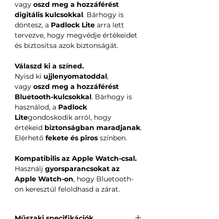
vagy
oszd meg a hozzáférést
digitális kulcsokkal
. Bárhogy is
döntesz, a
Padlock Lite
arra lett
tervezve, hogy megvédje értékeidet
és biztosítsa azok biztonságát.
Válaszd ki a színed.
Nyisd ki
ujjlenyomatoddal
,
vagy
oszd meg a hozzáférést
Bluetooth-kulcsokkal
. Bárhogy is
használod, a
Padlock
Lite
gondoskodik arról, hogy
értékeid
biztonságban maradjanak
.
Elérhető
fekete és piros
színben.
Kompatibilis az Apple Watch-csal.
Használj
gyorsparancsokat az
Apple Watch-on
, hogy Bluetooth-
on keresztül feloldhasd a zárat.
Műszaki specifikációk