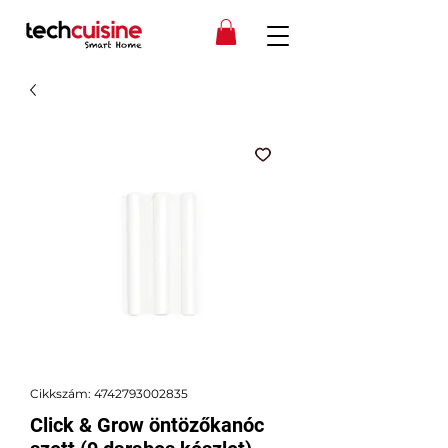
Cikkszám: 4742793002835
Click & Grow öntözőkanóc