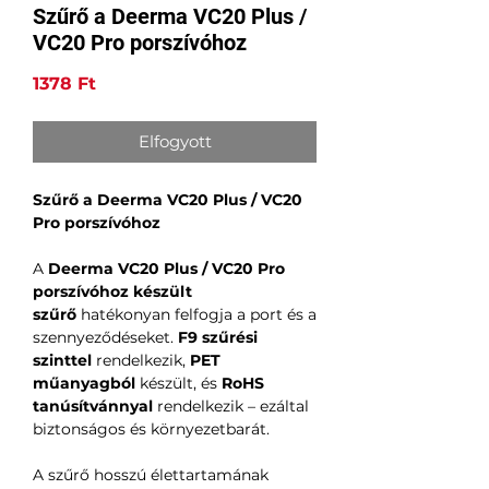
Szűrő a Deerma VC20 Plus /
VC20 Pro porszívóhoz
Ár
1378 Ft
Elfogyott
Szűrő a Deerma VC20 Plus / VC20
Pro porszívóhoz
A
Deerma VC20 Plus / VC20 Pro
porszívóhoz készült
szűrő
hatékonyan felfogja a port és a
szennyeződéseket.
F9 szűrési
szinttel
rendelkezik,
PET
műanyagból
készült, és
RoHS
tanúsítvánnyal
rendelkezik – ezáltal
biztonságos és környezetbarát.
A szűrő hosszú élettartamának