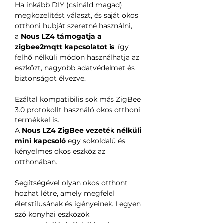
Ha inkább DIY (csináld magad)
megközelítést választ, és saját okos
otthoni hubját szeretné használni,
a
Nous LZ4 támogatja a
zigbee2mqtt kapcsolatot is
, így
felhő nélküli módon használhatja az
eszközt, nagyobb adatvédelmet és
biztonságot élvezve.
Ezáltal kompatibilis sok más ZigBee
3.0 protokollt használó okos otthoni
termékkel is.
A
Nous LZ4 ZigBee vezeték nélküli
mini kapcsoló
egy sokoldalú és
kényelmes okos eszköz az
otthonában.
Segítségével olyan okos otthont
hozhat létre, amely megfelel
életstílusának és igényeinek. Legyen
szó konyhai eszközök