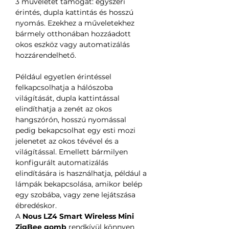
3 műveletet támogat: egyszeri
érintés, dupla kattintás és hosszú
nyomás. Ezekhez a műveletekhez
bármely otthonában hozzáadott
okos eszköz vagy automatizálás
hozzárendelhető.
Például egyetlen érintéssel
felkapcsolhatja a hálószoba
világítását, dupla kattintással
elindíthatja a zenét az okos
hangszórón, hosszú nyomással
pedig bekapcsolhat egy esti mozi
jelenetet az okos tévével és a
világítással. Emellett bármilyen
konfigurált automatizálás
elindítására is használhatja, például a
lámpák bekapcsolása, amikor belép
egy szobába, vagy zene lejátszása
ébredéskor.
A
Nous LZ4 Smart Wireless Mini
ZigBee gomb
rendkívül könnyen