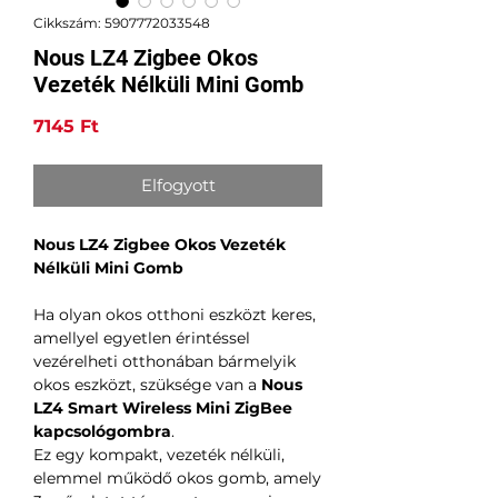
Cikkszám: 5907772033548
Nous LZ4 Zigbee Okos
Vezeték Nélküli Mini Gomb
Ár
7145 Ft
Elfogyott
Nous LZ4 Zigbee Okos Vezeték
Nélküli Mini Gomb
Ha olyan okos otthoni eszközt keres,
amellyel egyetlen érintéssel
vezérelheti otthonában bármelyik
okos eszközt, szüksége van a
Nous
LZ4 Smart Wireless Mini ZigBee
kapcsológombra
.
Ez egy kompakt, vezeték nélküli,
elemmel működő okos gomb, amely