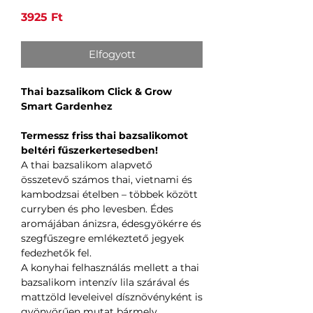
Ár
3925 Ft
Elfogyott
Thai bazsalikom Click & Grow
Smart Gardenhez
Termessz friss thai bazsalikomot
beltéri fűszerkertesedben!
A thai bazsalikom alapvető
összetevő számos thai, vietnami és
kambodzsai ételben – többek között
curryben és pho levesben. Édes
aromájában ánizsra, édesgyökérre és
szegfűszegre emlékeztető jegyek
fedezhetők fel.
A konyhai felhasználás mellett a thai
bazsalikom intenzív lila szárával és
mattzöld leveleivel dísznövényként is
gyönyörűen mutat bármely