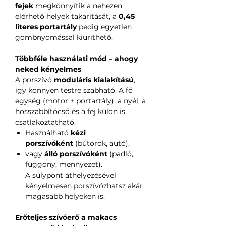
fejek
megkönnyítik a nehezen
elérhető helyek takarítását, a
0,45
literes portartály
pedig egyetlen
gombnyomással kiüríthető.
Többféle használati mód – ahogy
neked kényelmes
A porszívó
moduláris kialakítású
,
így könnyen testre szabható. A fő
egység (motor + portartály), a nyél, a
hosszabbítócső és a fej külön is
csatlakoztatható.
Használható
kézi
porszívóként
(bútorok, autó),
vagy
álló porszívóként
(padló,
függöny, mennyezet).
A súlypont áthelyezésével
kényelmesen porszívózhatsz akár
magasabb helyeken is.
Erőteljes szívóerő a makacs