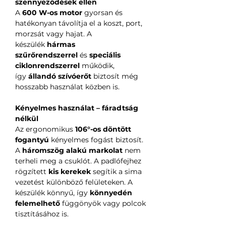
szennyeződések ellen
A
600 W-os motor
gyorsan és
hatékonyan távolítja el a koszt, port,
morzsát vagy hajat. A
készülék
hármas
szűrőrendszerrel
és
speciális
ciklonrendszerrel
működik,
így
állandó szívóerőt
biztosít még
hosszabb használat közben is.
Kényelmes használat – fáradtság
nélkül
Az ergonomikus
106°-os döntött
fogantyú
kényelmes fogást biztosít.
A
háromszög alakú markolat
nem
terheli meg a csuklót. A padlófejhez
rögzített
kis kerekek
segítik a sima
vezetést különböző felületeken. A
készülék könnyű, így
könnyedén
felemelhető
függönyök vagy polcok
tisztításához is.