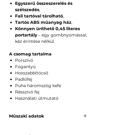
Egyszerű összeszerelés és
szétszedés
,
Fali tartóval tárolható
,
Tartós ABS műanyag ház
,
Könnyen üríthető 0,45 literes
portartály
– egy gombnyomással,
kéz érintése nélkül.
A csomag tartalma
Porszívó
Fogantyú
Hosszabbítócső
Padlófej
Puha háromszög kefe
Résszívó fej
Használati útmutató
Műszaki adatok
Gyártó
: Deerma
Megnevezés
: Deerma porszívó