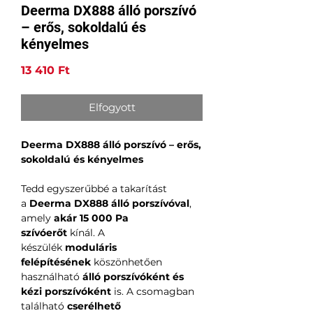
Deerma DX888 álló porszívó
– erős, sokoldalú és
kényelmes
Ár
13 410 Ft
Elfogyott
Deerma DX888 álló porszívó – erős,
sokoldalú és kényelmes
Tedd egyszerűbbé a takarítást
a
Deerma DX888 álló porszívóval
,
amely
akár 15 000 Pa
szívóerőt
kínál. A
készülék
moduláris
felépítésének
köszönhetően
használható
álló porszívóként és
kézi porszívóként
is. A csomagban
található
cserélhető