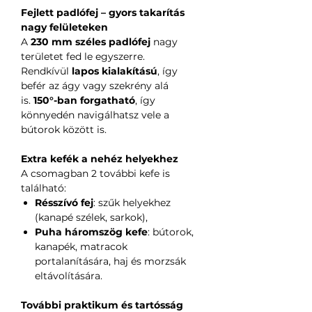
Fejlett padlófej – gyors takarítás
nagy felületeken
A
230 mm széles padlófej
nagy
területet fed le egyszerre.
Rendkívül
lapos kialakítású
, így
befér az ágy vagy szekrény alá
is.
150°-ban forgatható
, így
könnyedén navigálhatsz vele a
bútorok között is.
Extra kefék a nehéz helyekhez
A csomagban 2 további kefe is
található:
Résszívó fej
: szűk helyekhez
(kanapé szélek, sarkok),
Puha háromszög kefe
: bútorok,
kanapék, matracok
portalanítására, haj és morzsák
eltávolítására.
További praktikum és tartósság