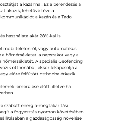
sztátját a kazánnal. Ez a berendezés a
atlakozik, lehetővé téve a
 kommunikációt a kazán és a Tado
 és használata akár 28%-kal is
l mobiltelefonról, vagy automatikus
e a hőmérsékletet, a napszakot vagy a
na hőmérsékletét. A speciális Geofencing
ávozik otthonából, ekkor lekapcsolja a
 egy előre felfűtött otthonba érkezik.
lemek lemerülése előtt, illetve ha
zerben.
 szabott energia-megtakarítási
 segít a fogyasztás nyomon követésében
beállításában a gazdaságosság növelése