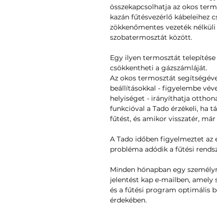
összekapcsolhatja az okos termo
kazán fűtésvezérlő kábeleihez cs
zökkenőmentes vezeték nélküli
szobatermosztát között.
Egy ilyen termosztát telepítése
csökkentheti a gázszámláját.
Az okos termosztát segítségéve
beállításokkal - figyelembe vév
helyiséget - irányíthatja ottho
funkcióval a Tado érzékeli, ha t
fűtést, és amikor visszatér, már
A Tado időben figyelmeztet az e
probléma adódik a fűtési rends
Minden hónapban egy személyre
jelentést kap e-mailben, amely
és a fűtési program optimális 
érdekében.