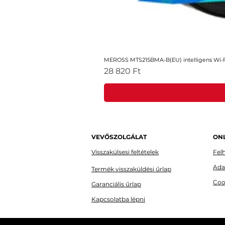
MEROSS MTS215BMA-B(EU) intelligens Wi-Fi
Ár
28 820 Ft
VEVŐSZOLGÁLAT
ONL
Visszakülsesi feltételek
Felh
Ada
Termék visszaküldési űrlap
Coo
Garanciális űrlap
Kapcsolatba lépni