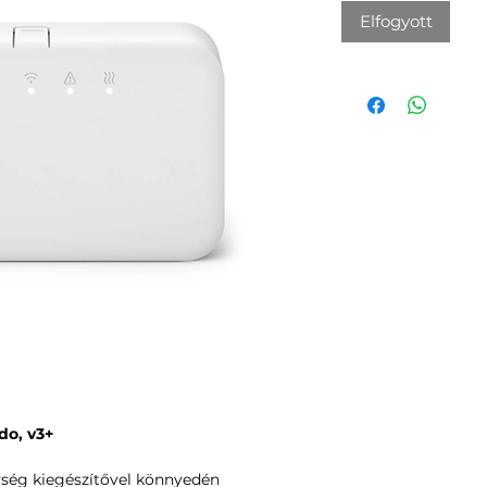
Elfogyott
do, v3+
ység kiegészítővel könnyedén