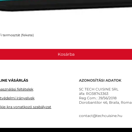
 termosztát (fekete)
Gyorsnézet
Kosárba
INE VÁSÁRLÁS
AZONOSÍTÁSI ADATOK
asználási feltételek
SC TECH CUISINE SRL
áfa: RO38743363
tvédelmi irányelvek
Reg Com.: J9/56/2018
Dorobantilor 46, Braila, Roma
kie-kra vonatkozó szabályzat
contact@techcuisine.hu