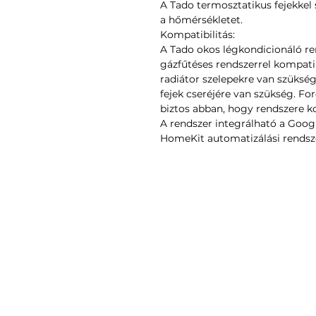
A Tado termosztatikus fejekkel
a hőmérsékletet.
Kompatibilitás:
A Tado okos légkondicionáló r
gázfűtéses rendszerrel kompatib
radiátor szelepekre van szükség
fejek cseréjére van szükség. F
biztos abban, hogy rendszere ko
A rendszer integrálható a Goo
HomeKit automatizálási rendsz