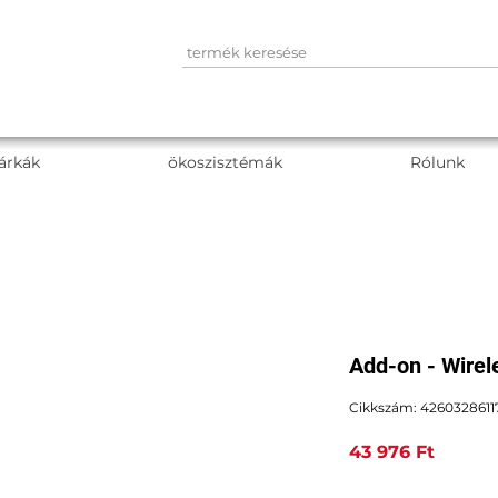
árkák
ökoszisztémák
Rólunk
Add-on - Wirel
Cikkszám: 4260328611
Ár
43 976 Ft