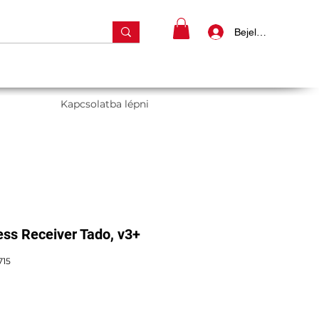
Bejelentkezés
Kapcsolatba lépni
ess Receiver Tado, v3+
715