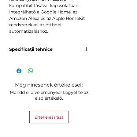
kompatibilitásával kapcsolatban.
Integrálható a Google Home, az
Amazon Alexa és az Apple HomeKit
rendszerekkel az otthoni
automatizáláshoz.
Specificații tehnice
Tápegység:
3,0 V DC – (2x AA elem, 1200 mAh)
Felület:
fény
Még nincsenek értékelések
Érzékelők:
Mondd el a véleményed! Legyél te az
hőmérséklet / páratartalom /
első értékelő.
környezeti fény
Méretek (Szé x Mé):
Smart Radiator Thermostat 78 x 52
Értékelés írása
mm / Internet Bridge 81 x 27 x 22
mm / Teljes csomagolás: 175 × 175 ×
122 mm