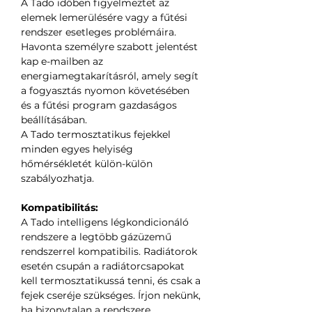
A Tado időben figyelmeztet az
elemek lemerülésére vagy a fűtési
rendszer esetleges problémáira.
Havonta személyre szabott jelentést
kap e-mailben az
energiamegtakarításról, amely segít
a fogyasztás nyomon követésében
és a fűtési program gazdaságos
beállításában.
A Tado termosztatikus fejekkel
minden egyes helyiség
hőmérsékletét külön-külön
szabályozhatja.
Kompatibilitás:
A Tado intelligens légkondicionáló
rendszere a legtöbb gázüzemű
rendszerrel kompatibilis. Radiátorok
esetén csupán a radiátorcsapokat
kell termosztatikussá tenni, és csak a
fejek cseréje szükséges. Írjon nekünk,
ha bizonytalan a rendszere