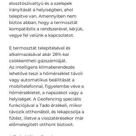
elosztószivattyú és a szelepek
irányítását a helyiségben, ahol
telepítve van. Amennyiben nem
biztos abban, hogy a termosztát
kompatibilis a rendszerével, kérjük,
vegye fel velünk a kapcsolatot.
E termosztát telepítésével és
alkalmazásával akár 28%-kal
csökkentheti gázszámláját.
Az intelligens klímaberendezés
lehetővé teszi a hőmérséklet távoli
vagy automatikus beállítását a
mobiltelefonnal, figyelembe véve a
hőmérsékletet, a napszakot vagy a
helyiséget. A Geofencing speciális
funkciójával a Tado érzékeli, mikor
távozik otthonából, és lekapcsolja a
fűtést, illetve a visszatérésekor már
előmelegített otthont biztosít.