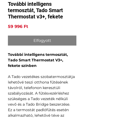
További intelligens
termosztát, Tado Smart
Thermostat v3+, fekete
Ár
59 996 Ft
Elfogyott
További intelligens termosztát,
Tado Smart Thermostat V3+,
fekete színben
A Tado vezetékes szobatermosztátja
lehetővé teszi otthona fűtésének
távolról, telefonon keresztüli
szabályozását. A fűtésvezérléshez
szükséges a Tado vezeték nélküli
vevő és a Tado Bridge beszerzése.
Ez a termostát padlófűtés esetén
alkalmazható, lehetővé téve az