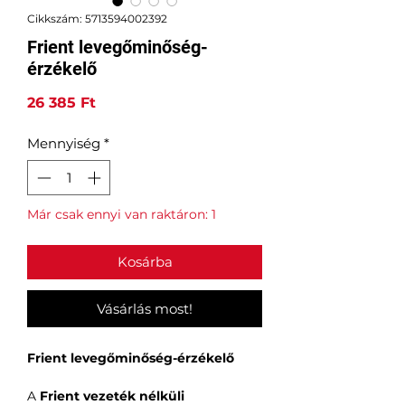
Cikkszám: 5713594002392
Frient levegőminőség-
érzékelő
Ár
26 385 Ft
Mennyiség
*
Már csak ennyi van raktáron: 1
Kosárba
Vásárlás most!
Frient levegőminőség-érzékelő
A
Frient vezeték nélküli