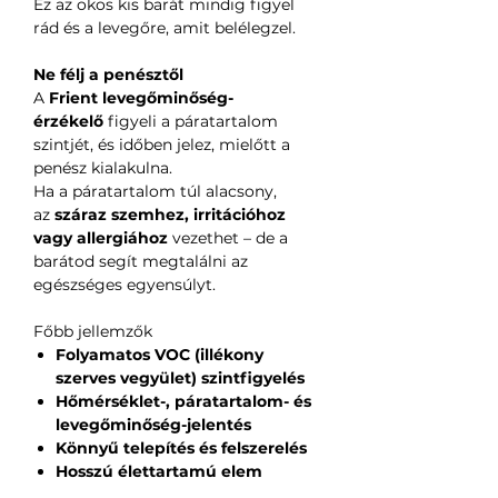
Ez az okos kis barát mindig figyel
rád és a levegőre, amit belélegzel.
Ne félj a penésztől
A
Frient levegőminőség-
érzékelő
figyeli a páratartalom
szintjét, és időben jelez, mielőtt a
penész kialakulna.
Ha a páratartalom túl alacsony,
az
száraz szemhez, irritációhoz
vagy allergiához
vezethet – de a
barátod segít megtalálni az
egészséges egyensúlyt.
Főbb jellemzők
Folyamatos VOC (illékony
szerves vegyület) szintfigyelés
Hőmérséklet-, páratartalom- és
levegőminőség-jelentés
Könnyű telepítés és felszerelés
Hosszú élettartamú elem