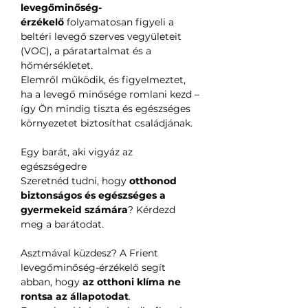
levegőminőség-
érzékelő
folyamatosan figyeli a
beltéri levegő szerves vegyületeit
(VOC), a páratartalmat és a
hőmérsékletet.
Elemről működik, és figyelmeztet,
ha a levegő minősége romlani kezd –
így Ön mindig tiszta és egészséges
környezetet biztosíthat családjának.
Egy barát, aki vigyáz az
egészségedre
Szeretnéd tudni, hogy
otthonod
biztonságos és egészséges a
gyermekeid számára
? Kérdezd
meg a barátodat.
Asztmával küzdesz? A Frient
levegőminőség-érzékelő segít
abban, hogy
az otthoni klíma ne
rontsa az állapotodat
.