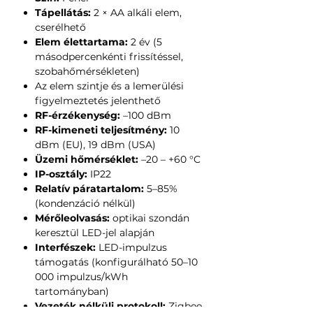
Tápellátás:
2 × AA alkáli elem,
cserélhető
Elem élettartama:
2 év (5
másodpercenkénti frissítéssel,
szobahőmérsékleten)
Az elem szintje és a lemerülési
figyelmeztetés jelenthető
RF-érzékenység:
–100 dBm
RF-kimeneti teljesítmény:
10
dBm (EU), 19 dBm (USA)
Üzemi hőmérséklet:
–20 – +60 °C
IP-osztály:
IP22
Relatív páratartalom:
5–85%
(kondenzáció nélkül)
Mérőleolvasás:
optikai szondán
keresztül LED-jel alapján
Interfészek:
LED-impulzus
támogatás (konfigurálható 50–10
000 impulzus/kWh
tartományban)
Vezeték nélküli protokoll:
Zigbee