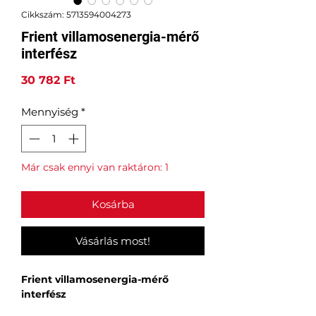
Cikkszám: 5713594004273
Frient villamosenergia-mérő
interfész
Ár
30 782 Ft
Mennyiség
*
Már csak ennyi van raktáron: 1
Kosárba
Vásárlás most!
Frient villamosenergia-mérő
interfész