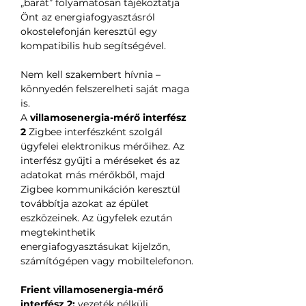
„barát” folyamatosan tájékoztatja
Önt az energiafogyasztásról
okostelefonján keresztül egy
kompatibilis hub segítségével.
Nem kell szakembert hívnia –
könnyedén felszerelheti saját maga
is.
A
villamosenergia-mérő interfész
2
Zigbee interfészként szolgál
ügyfelei elektronikus mérőihez. Az
interfész gyűjti a méréseket és az
adatokat más mérőkből, majd
Zigbee kommunikáción keresztül
továbbítja azokat az épület
eszközeinek. Az ügyfelek ezután
megtekinthetik
energiafogyasztásukat kijelzőn,
számítógépen vagy mobiltelefonon.
Frient villamosenergia-mérő
interfész 2:
vezeték nélküli