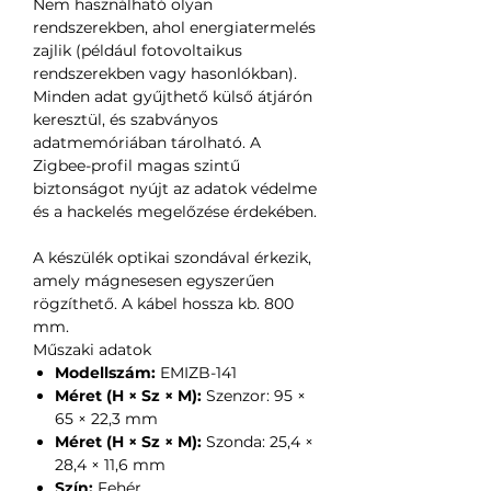
Nem használható olyan
rendszerekben, ahol energiatermelés
zajlik (például fotovoltaikus
rendszerekben vagy hasonlókban).
Minden adat gyűjthető külső átjárón
keresztül, és szabványos
adatmemóriában tárolható. A
Zigbee-profil magas szintű
biztonságot nyújt az adatok védelme
és a hackelés megelőzése érdekében.
A készülék optikai szondával érkezik,
amely mágnesesen egyszerűen
rögzíthető. A kábel hossza kb. 800
mm.
Műszaki adatok
Modellszám:
EMIZB-141
Méret (H × Sz × M):
Szenzor: 95 ×
65 × 22,3 mm
Méret (H × Sz × M):
Szonda: 25,4 ×
28,4 × 11,6 mm
Szín:
Fehér