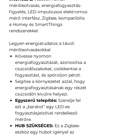
mérőleolvasás, energiafogyasztás-
figyelés, LED-impulzusos elektromos
mérő interfész, Zigbee, kompatibilis
a Homey és SmartThings
rendszerekkel.
Legyen energiatudatos a távoli
mérőleolvasásokkal
Kövesse nyomon
energiafogyasztását, azonosítsa a
csúcsidőszakokat, csökkentse a
fogyasztást, és spóroljon pénzt.
Segítse a környezetet azzal, hogy
energiafogyasztásának egy részét
csúcsidőn kívülre helyezi.
Egyszerű telepítés:
Szerelje fel
ezt a „barátot” egy LED-es
fogyasztásjelzővel rendelkező
mérőre.
HUB SZÜKSÉGES:
Ez a Zigbee-
eszköz egy hubot igényel az