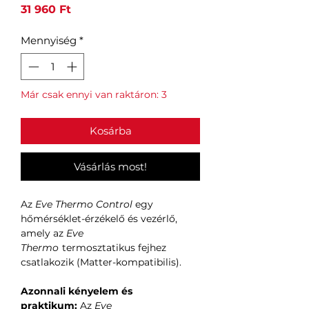
Ár
31 960 Ft
Mennyiség
*
Már csak ennyi van raktáron: 3
Kosárba
Vásárlás most!
Az
Eve Thermo Control
egy
hőmérséklet-érzékelő és vezérlő,
amely az
Eve
Thermo
termosztatikus fejhez
csatlakozik (Matter-kompatibilis).
Azonnali kényelem és
praktikum:
Az
Eve