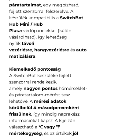
páratartalmat
, egy megbízható,
fejlett szenzorral felszerelve. A
készülék kompatibilis a
SwitchBot
Hub Mini / Hub
Plus
vezérlőpanelekkel (külön
vásárolható), így lehetőség
nyílik
távoli
vezérlésre
,
hangvezérlésre
és
auto
matizálásra
.
Kiemelkedő pontosság
A SwitchBot készüléke fejlett
szenzorral rendelkezik,
amely
nagyon pontos
hőmérséklet-
és páratartalom-mérést tesz
lehetővé. A
mérési adatok
körülbelül 4 másodpercenként
frissülnek
, így mindig naprakész
információkat kapsz. A kijelzőn
választható a
℃ vagy ℉
mértékegység
, és az értékek
jól