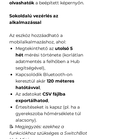
olvashatók
a beépített képernyőn.
Sokoldalú vezérlés az
alkalmazással
Az eszköz hozzáadható a
mobilalkalmazáshoz, ahol:
Megtekinthető az
utolsó 5
hét
mérési története (korlátlan
adatmentés a felhőben a Hub
segítségével),
Kapcsolódik Bluetooth-on
keresztül akár
120 méteres
hatótávval
,
Az adatokat
CSV fájlba
exportálhatod
,
Értesítéseket is kapsz (pl. ha a
gyerekszoba hőmérséklete túl
alacsony).
📝
Megjegyzés: ezekhez a
funkciókhoz szükséges a SwitchBot