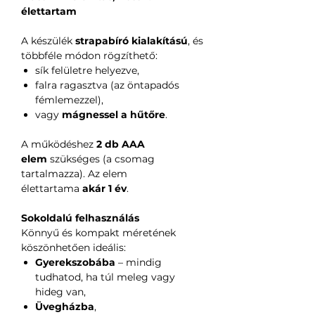
élettartam
A készülék
strapabíró kialakítású
, és
többféle módon rögzíthető:
sík felületre helyezve,
falra ragasztva (az öntapadós
fémlemezzel),
vagy
mágnessel a hűtőre
.
A működéshez
2 db AAA
elem
szükséges (a csomag
tartalmazza). Az elem
élettartama
akár 1 év
.
Sokoldalú felhasználás
Könnyű és kompakt méretének
köszönhetően ideális:
Gyerekszobába
– mindig
tudhatod, ha túl meleg vagy
hideg van,
Üvegházba
,