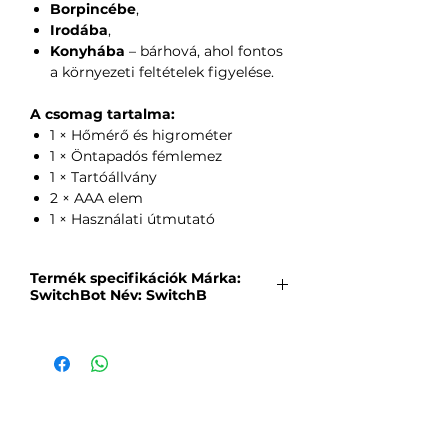
Borpincébe
,
Irodába
,
Konyhába
– bárhová, ahol fontos
a környezeti feltételek figyelése.
A csomag tartalma:
1 × Hőmérő és higrométer
1 × Öntapadós fémlemez
1 × Tartóállvány
2 × AAA elem
1 × Használati útmutató
Termék specifikációk Márka:
SwitchBot Név: SwitchB
Márka:
SwitchBot
Név:
SwitchBot Meter
Modell:
SwitchBot MeterTH S1
Még nincsenek értékelések
Szín:
Fehér
Mondd el a véleményed! Legyél te az
Kapcsolat:
Bluetooth Low Energy