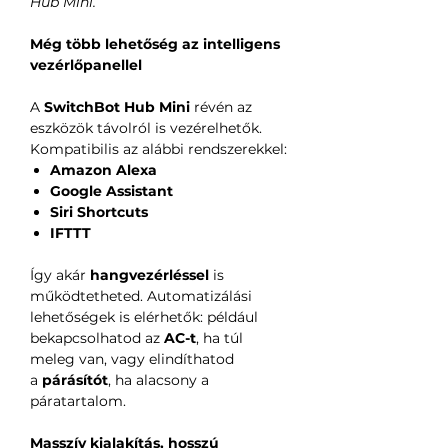
Hub Mini.
Még több lehetőség az intelligens
vezérlőpanellel
A
SwitchBot Hub Mini
révén az
eszközök távolról is vezérelhetők.
Kompatibilis az alábbi rendszerekkel:
Amazon Alexa
Google Assistant
Siri Shortcuts
IFTTT
Így akár
hangvezérléssel
is
működtetheted. Automatizálási
lehetőségek is elérhetők: például
bekapcsolhatod az
AC-t
, ha túl
meleg van, vagy elindíthatod
a
párásítót
, ha alacsony a
páratartalom.
Masszív kialakítás, hosszú