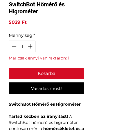
SwitchBot Hőmérő és
Higrométer
Ár
5029 Ft
Mennyiség
*
Már csak ennyi van raktáron: 1
Kosárba
Vásárlás most!
SwitchBot Hőmérő és Higrométer
Tartsd kézben az irányítást!
A
SwitchBot hőmérő és higrométer
pontosan méri a
hőmérsékletet és a