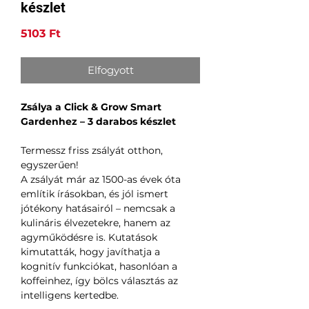
készlet
Ár
5103 Ft
Elfogyott
Zsálya a Click & Grow Smart
Gardenhez – 3 darabos készlet
Termessz friss zsályát otthon,
egyszerűen!
A zsályát már az 1500-as évek óta
említik írásokban, és jól ismert
jótékony hatásairól – nemcsak a
kulináris élvezetekre, hanem az
agyműködésre is. Kutatások
kimutatták, hogy javíthatja a
kognitív funkciókat, hasonlóan a
koffeinhez, így bölcs választás az
intelligens kertedbe.