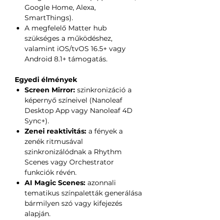
Google Home, Alexa,
SmartThings).
A megfelelő Matter hub
szükséges a működéshez,
valamint iOS/tvOS 16.5+ vagy
Android 8.1+ támogatás.
Egyedi élmények
Screen Mirror:
szinkronizáció a
képernyő színeivel (Nanoleaf
Desktop App vagy Nanoleaf 4D
Sync+).
Zenei reaktivitás:
a fények a
zenék ritmusával
szinkronizálódnak a Rhythm
Scenes vagy Orchestrator
funkciók révén.
AI Magic Scenes:
azonnali
tematikus színpaletták generálása
bármilyen szó vagy kifejezés
alapján.