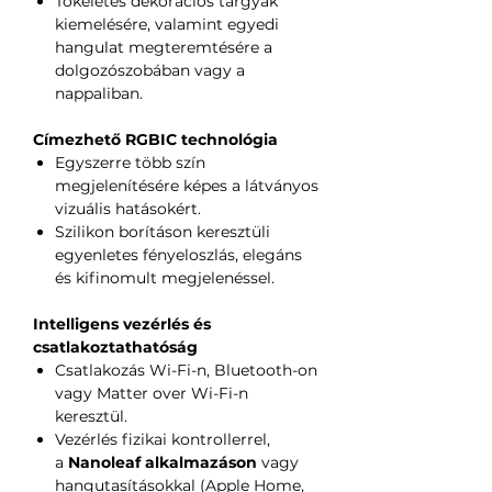
Tökéletes dekorációs tárgyak
kiemelésére, valamint egyedi
hangulat megteremtésére a
dolgozószobában vagy a
nappaliban.
Címezhető RGBIC technológia
Egyszerre több szín
megjelenítésére képes a látványos
vizuális hatásokért.
Szilikon borításon keresztüli
egyenletes fényeloszlás, elegáns
és kifinomult megjelenéssel.
Intelligens vezérlés és
csatlakoztathatóság
Csatlakozás Wi-Fi-n, Bluetooth-on
vagy Matter over Wi-Fi-n
keresztül.
Vezérlés fizikai kontrollerrel,
a
Nanoleaf alkalmazáson
vagy
hangutasításokkal (Apple Home,