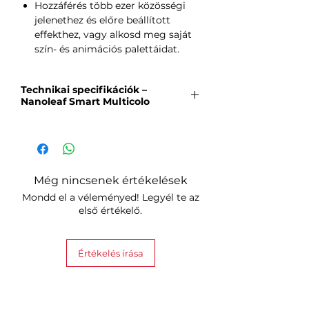
Hozzáférés több ezer közösségi
jelenethez és előre beállított
effekthez, vagy alkosd meg saját
szín- és animációs palettáidat.
Technikai specifikációk –
Nanoleaf Smart Multicolo
Méretek & Súly
Vezérlő:
37 × 95,7 × 19,53 mm
Fénycsík:
Hossz: 5 m | Szélesség:
6 mm | Magasság: 15 mm
Még nincsenek értékelések
Kábel:
1,5 m
Mondd el a véleményed! Legyél te az
Súly (fénycsík):
560 g
első értékelő.
Súly (tápegység – PSU):
110 g
Súly (vezérlő):
43 g
LED & Világítás
Értékelés írása
LED-ek száma összesen:
420
Színzónák száma:
70
LED-ek közötti távolság:
11,90
mm