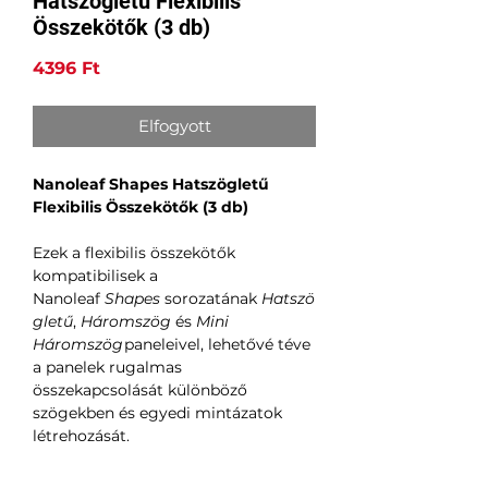
Hatszögletű Flexibilis
Összekötők (3 db)
Ár
4396 Ft
Elfogyott
Nanoleaf Shapes Hatszögletű
Flexibilis Összekötők (3 db)
Ezek a flexibilis összekötők
kompatibilisek a
Nanoleaf
Shapes
sorozatának
Hatszö
gletű
,
Háromszög
és
Mini
Háromszög
paneleivel, lehetővé téve
a panelek rugalmas
összekapcsolását különböző
szögekben és egyedi mintázatok
létrehozását.