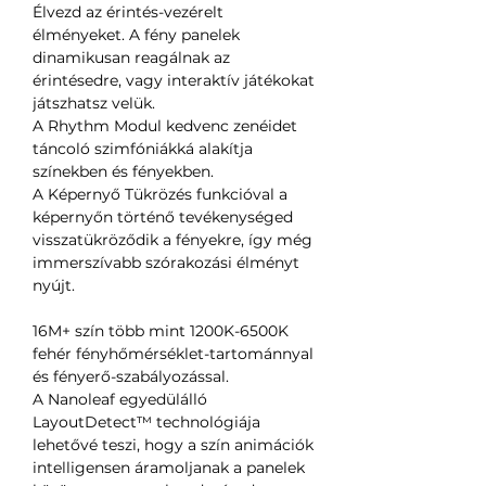
Élvezd az érintés-vezérelt
élményeket. A fény panelek
dinamikusan reagálnak az
érintésedre, vagy interaktív játékokat
játszhatsz velük.
A Rhythm Modul kedvenc zenéidet
táncoló szimfóniákká alakítja
színekben és fényekben.
A Képernyő Tükrözés funkcióval a
képernyőn történő tevékenységed
visszatükröződik a fényekre, így még
immerszívabb szórakozási élményt
nyújt.
16M+ szín több mint 1200K-6500K
fehér fényhőmérséklet-tartománnyal
és fényerő-szabályozással.
A Nanoleaf egyedülálló
LayoutDetect™ technológiája
lehetővé teszi, hogy a szín animációk
intelligensen áramoljanak a panelek