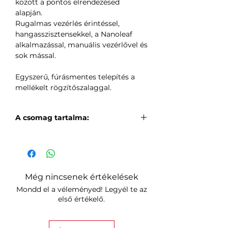
között a pontos elrendezésed
alapján.
Rugalmas vezérlés érintéssel,
hangasszisztensekkel, a Nanoleaf
alkalmazással, manuális vezérlővel és
sok mással.
Egyszerű, fúrásmentes telepítés a
mellékelt rögzítőszalaggal.
A csomag tartalma:
10x Mini Háromszög fény panel
10x Mini rögzítőlap
11x Összekötő a panelek és a
vezérlő csatlakoztatásához
Még nincsenek értékelések
11x Kétoldalas ragasztós Mini
Mondd el a véleményed! Legyél te az
rögzítőszalag
első értékelő.
1x Gyors üzembe helyezési
útmutató