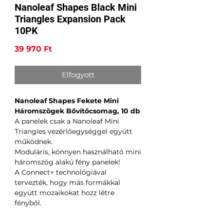
Nanoleaf Shapes Black Mini
Triangles Expansion Pack
10PK
Ár
39 970 Ft
Elfogyott
Nanoleaf Shapes Fekete Mini
Háromszögek Bővítőcsomag, 10 db
A panelek csak a Nanoleaf Mini
Triangles vezérlőegységgel együtt
működnek.
Moduláris, könnyen használható mini
háromszög alakú fény panelek!
A Connect+ technológiával
tervezték, hogy más formákkal
együtt mozaikokat hozz létre
fényből.