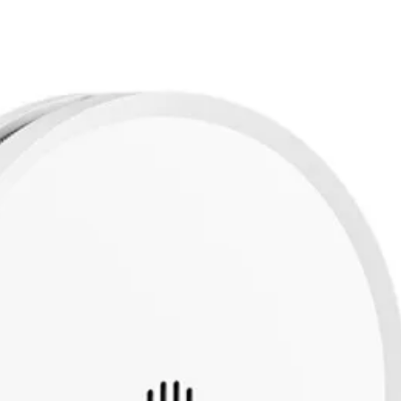
1 db 2 m-es Matt
1 db beépített v
1 db tápegység