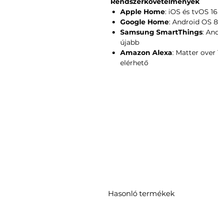
Rendszerkövetelmények
Apple Home
: iOS és tvOS 1
Google Home
: Android OS 8
Samsung SmartThings
: An
újabb
Amazon Alexa
: Matter ove
elérhető
Hasonló termékek