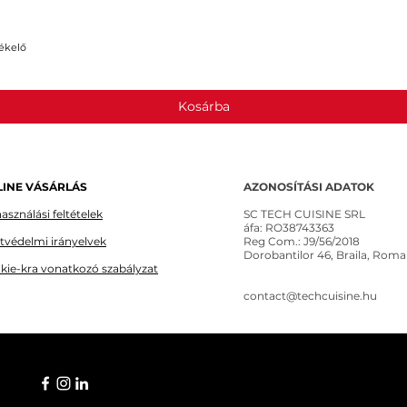
ékelő
Gyorsnézet
Kosárba
INE VÁSÁRLÁS
AZONOSÍTÁSI ADATOK
asználási feltételek
SC TECH CUISINE SRL
áfa: RO38743363
tvédelmi irányelvek
Reg Com.: J9/56/2018
Dorobantilor 46, Braila, Roma
kie-kra vonatkozó szabályzat
contact@techcuisine.hu