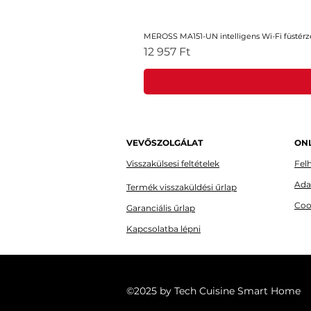
MEROSS MA151-UN intelligens Wi-Fi füstérz
Ár
12 957 Ft
VEVŐSZOLGÁLAT
ONL
Visszakülsesi feltételek
Felh
Ada
Termék visszaküldési űrlap
Coo
Garanciális űrlap
Kapcsolatba lépni
©2025 by Tech Cuisine Smart Home