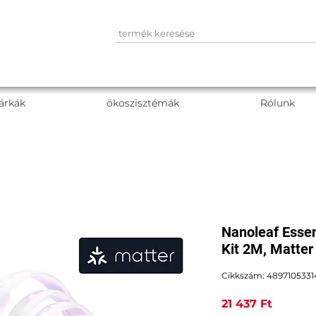
árkák
ökoszisztémák
Rólunk
Nanoleaf Essent
Kit 2M, Matter
Cikkszám: 4897105331
Ár
21 437 Ft