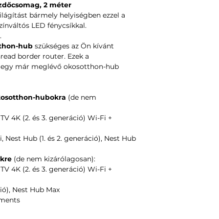
ezdőcsomag, 2 méter
Vezérlés
lágítást bármely helyiségben ezzel a
Indítási idő
: 2 
zínváltós LED fénycsíkkal.
Nanoleaf App
:
.
segítségével (A
tthon-hub
szükséges az Ön kívánt
vagy asztali alk
read border router. Ezek a
router szüksége
k egy már meglévő okosotthon-hub
Hangvezérlés
:
Samsung Smart
Vezérlő
: Be-/ki
okosotthon-hubokra
(de nem
vagy színek vált
Szabályozható
 4K (2. és 3. generáció) Wi-Fi +
alkalmazáson va
Szabályozási t
 Nest Hub (1. és 2. generáció), Nest Hub
Kommunikációs
Bluetooth (hub
ekre
(de nem kizárólagosan):
Kompatibilis T
 4K (2. és 3. generáció) Wi-Fi +
Nanoleaf Lines,
Elements (firmw
ió), Nest Hub Max
Matter-kompati
ements
amelyek Thread
működnek
: