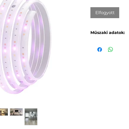
Elfogyott
Műszaki adatok:
Vágási lehetős
33 cm-enként
Bővíthetőség
: 
csökken 10 m fel
Átlagos fényer
Maximális fény
Szín
Színhőmérsékl
Színcsatorna-k
LED Eloszlás
: 2
6500K 42 LED/m
Színválaszték
:
színes)
Színvisszaadási
Fényerő
: 80 l