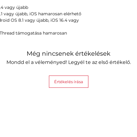
Apple
: Home
6.4 vagy újabb
4K (2. és 3. g
.1 vagy újabb, iOS hamarosan elérhető
128GB model
droid OS 8.1 vagy újabb, iOS 16.4 vagy
Google
: Nest
(2. generáció
r Thread támogatása hamarosan
Samsung
: S
V3P01) és A
Bluetooth-on p
Még nincsenek értékelések
száma
: 5 a leg
Thread-en páro
Mondd el a véleményed! Legyél te az első értékelő.
20+ eszköznél t
előfordulhat
Teljesítmény
Értékelés írása
Teljesítmény
: 2
max PSU kimen
Készenléti telj
Bemeneti feszü
Élettartam
: 15 
Működési hőmé
Működési pára
Csomag tartalma