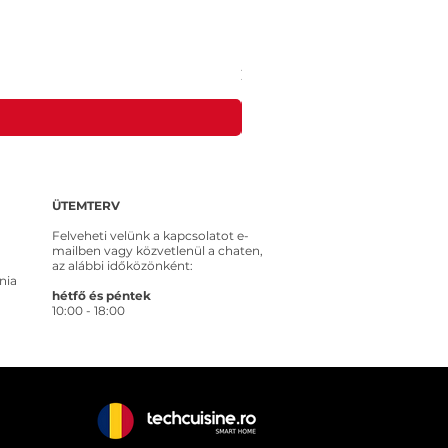
MEROSS MSS315CFH-EU intelligens ko
Ár
20 653 Ft
ÜTEMTERV
Felveheti velünk a kapcsolatot e-
mailben vagy közvetlenül a chaten,
az alábbi időközönként:
nia
hétfő és péntek
10:00 - 18:00