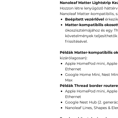
Nanoleaf Matter Lightstrip K
Hozzon létre lenyűgöző háttérvi
Nanoleaf Matter-kompatibilis, s
Beépített vezérlővel
érkezik
Matter-kompatibilis okoso
ökoszisztémájához és egy Th
követelmények teljesíthető
frissítésével.
Példák Matter-kompatibilis 
kizárólagosan):
Apple HomePod mini, Apple TV
Ethernet
Google Home Mini, Nest Mini,
Max
Példák Thread border router
Apple HomePod mini, Apple TV
Ethernet
Google Nest Hub (2. generác
Nanoleaf Lines, Shapes & El