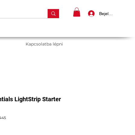
Bejelentkezés
Kapcsolatba lépni
ials LightStrip Starter
445