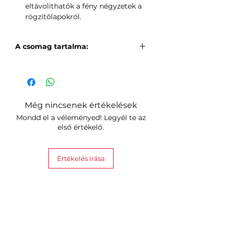
eltávolíthatók a fény négyzetek a
rögzítőlapokról.
A csomag tartalma:
25 db rögzítőlap
27 db merev összekötő
8 db flexibilis összekötő
100 db gipszkarton csavar
Még nincsenek értékelések
100 db gipszkarton tipli
Mondd el a véleményed! Legyél te az
100 db vakolat tipli
első értékelő.
1 db tapadókorong
Értékelés írása