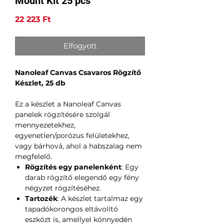
Mount Kit 25 pcs
Ár
22 223 Ft
Elfogyott
Nanoleaf Canvas Csavaros Rögzítő
Készlet, 25 db
Ez a készlet a Nanoleaf Canvas
panelek rögzítésére szolgál
mennyezetekhez,
egyenetlen/porózus felületekhez,
vagy bárhová, ahol a habszalag nem
megfelelő.
Rögzítés egy panelenként
: Egy
darab rögzítő elegendő egy fény
négyzet rögzítéséhez.
Tartozék
: A készlet tartalmaz egy
tapadókorongos eltávolító
eszközt is, amellyel könnyedén