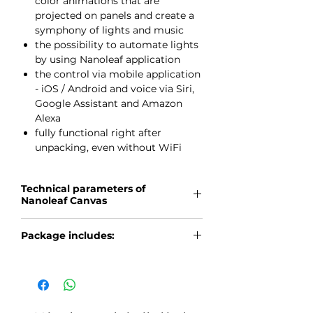
color animations that are
projected on panels and create a
symphony of lights and music
the possibility to automate lights
by using Nanoleaf application
the control via mobile application
- iOS / Android and voice via Siri,
Google Assistant and Amazon
Alexa
fully functional right after
unpacking, even without WiFi
Technical parameters of
Nanoleaf Canvas
maximum power consumption:
Package includes:
1W/panel
color temperature: 1200K - 6500K
3x Light Square
number of colors: 16.4 milion
1 pcs of Control Square
communication protocol: WiFi
4x Linkers
2.4GHz
28x double-sided adhesive