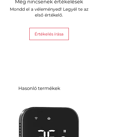
weight: 200g/panel
Még nincsenek értékelések
mounting tape
the cable length: 2.5 m
Mondd el a véleményed! Legyél te az
1x 24W Power Supply Kit (World
communication interface: Apple
első értékelő.
Voltage, 120vac ~ 240vac)
HomeKit, IFTTT, Amazon Alexa,
Google Assistant
Értékelés írása
Hasonló termékek